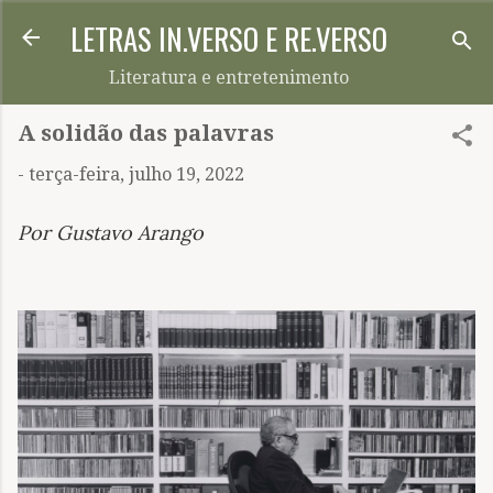
LETRAS IN.VERSO E RE.VERSO
Pular para o conteúdo principal
Literatura e entretenimento
A solidão das palavras
-
terça-feira, julho 19, 2022
Por Gustavo Arango