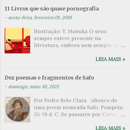
n
11 Livros que são quase pornografia
t
-
sexta-feira, fevereiro 01, 2019
á
Ilustração: T. Hanuka O sexo
r
sempre esteve presente na
i
literatura, embora nem sempre de
o
maneira explícita. Há escritores
s
que mergulharam em sua própria
LEIA MAIS »
sexualidade como se a arte pudesse
ser campo para um exercício
Dez poemas e fragmentos de Safo
psicanalítico e findaram por revelar
-
domingo, maio 30, 2021
a partir dessa intimidade o lado
mais escuro sobre. Esta lista
Por Pedro Belo Clara Afresco de
apresenta um conjunto de livros
uma jovem nomeada Safo. Pompeia,
nos quais os escritores se
55-79 d. C. Se passares por Creta 1
desnudam, livros que dispensam o
vem ao templo sagrado, onde mais
pudor para narrar cenas de elevado
grato é o pomar de macieiras e do
LEIA MAIS »
tom. Christine Angot, até o presente