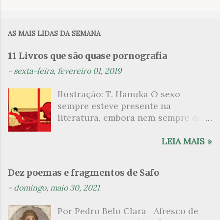
o
m
AS MAIS LIDAS DA SEMANA
e
n
11 Livros que são quase pornografia
t
-
sexta-feira, fevereiro 01, 2019
á
Ilustração: T. Hanuka O sexo
r
sempre esteve presente na
i
literatura, embora nem sempre de
o
maneira explícita. Há escritores
s
que mergulharam em sua própria
LEIA MAIS »
sexualidade como se a arte pudesse
ser campo para um exercício
Dez poemas e fragmentos de Safo
psicanalítico e findaram por revelar
-
domingo, maio 30, 2021
a partir dessa intimidade o lado
mais escuro sobre. Esta lista
Por Pedro Belo Clara Afresco de
apresenta um conjunto de livros