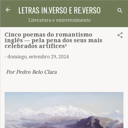
LETRAS IN.VERSO E RE.VERSO
Pular para o conteúdo principal
Literatura e entretenimento
Cinco poemas do romantismo
inglês — pela pena dos seus mais
celebrados artífices¹
-
domingo, setembro 29, 2024
Por Pedro Belo Clara