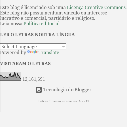
embora não obrigatória, porque os
estamos falando. A forma, a beleza,
paralelos com a epopéia grega
Este blog é licenciado sob uma
Licença Creative Commons
.
...
Este blog não possui nenhum vínculo ou interesse
servem sobretudo de base
lucrativo e comercial, partidário e religioso.
estrutural, funcionam como
Leia nossa
Política editorial
metáfora profunda – estabelecida
com ironia, humor e seriedade – do
LER O LETRAS NOUTRA LÍNGUA
heróico no homem comum na era
moderna. A idéia de um guia não
Powered by
Translate
era estranha ao próprio Joyce.
Reconhecendo a complexidade do
VISITARAM O LETRAS
livro, ele elaborou um diagrama
explicativo “para uso doméstico”...
12,161,691
Tecnologia do Blogger
Letras in.verso e re.verso. Ano 19