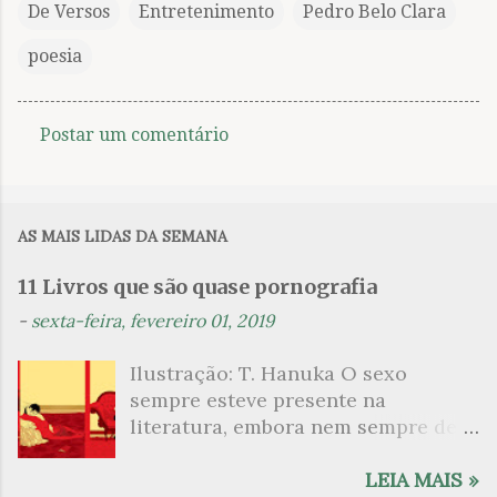
De Versos
Entretenimento
Pedro Belo Clara
poesia
Postar um comentário
C
o
m
AS MAIS LIDAS DA SEMANA
e
n
11 Livros que são quase pornografia
t
-
sexta-feira, fevereiro 01, 2019
á
Ilustração: T. Hanuka O sexo
r
sempre esteve presente na
i
literatura, embora nem sempre de
o
maneira explícita. Há escritores
s
que mergulharam em sua própria
LEIA MAIS »