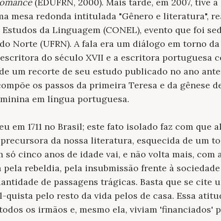
romance
(EDUFRN, 2000). Mais tarde, em 2007, tive 
 mesa redonda intitulada "Gênero e literatura", re
e Estudos da Linguagem (CONEL), evento que foi se
do Norte (UFRN). A fala era um diálogo em torno da
 escritora do século XVII e a escritora portuguesa
 de um recorte de seu estudo publicado no ano ant
compõe os passos da primeira Teresa e da gênese d
eminina em língua portuguesa.
u em 1711 no Brasil; este fato isolado faz com que 
recursora da nossa literatura, esquecida de um t
só cinco anos de idade vai, e não volta mais, com a 
 pela rebeldia, pela insubmissão frente à sociedad
quantidade de passagens trágicas. Basta que se cite
l-quista pelo resto da vida pelos de casa. Essa atit
todos os irmãos e, mesmo ela, viviam 'financiados' 