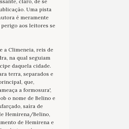
ssante, claro, de se
ublicação. Uma pista
 autora é meramente
perigo aos leitores se
e a Climeneia, reis de
dra, na qual seguiam
cipe daquela cidade.
ara terra, separados e
rincipal, que,
ameaça a formosura',
sob o nome de Belino e
farçado, saíra de
 de Hemirena/Belino,
asamento de Hemirena e