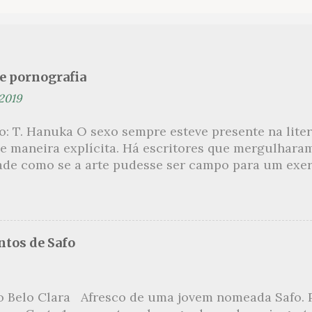
se pornografia
 2019
ão: T. Hanuka O sexo sempre esteve presente na lit
e maneira explícita. Há escritores que mergulhara
ade como se a arte pudesse ser campo para um exerc
por revelar a partir dessa intimidade o lado mais es
 um conjunto de livros nos quais os escritores se 
m o pudor para narrar cenas de elevado tom. Christi
 uma romancista francesa quase desconhecida no B
tos de Safo
ora de um livro chamado Pourquoi le Brésil ?, tem 
s figuras que se filiam à tradição da qual faz part
999, ela publica L’Inceste , a obra pela qual sempre
o Belo Clara Afresco de uma jovem nomeada Safo. P
r de uma narrativa que recupera a relação incestuo