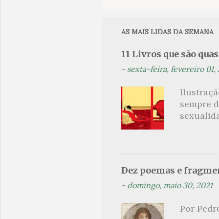
o
m
e
AS MAIS LIDAS DA SEMANA
n
11 Livros que são qua
t
-
sexta-feira, fevereiro 01,
á
r
Ilustraç
i
sempre d
o
sexualid
findaram 
s
apresenta
dispensa
presente
Dez poemas e fragmen
sido aut
-
domingo, maio 30, 2021
principai
Nin. Em 1
Por Pedr
se trata