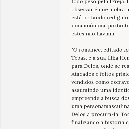
todo peso pela Igreja. I
observar é que a obra 
está no laudo redigido
uma anônima, portanto,
estes não haviam.
"O romance, editado
in
Tebas, e a sua filha H
para Delos, onde se re
Atacados e feitos prisi
vendidos como escravo
assumindo uma identid
empreende a busca dos 
uma personamasculina q
Delos a procurá-la. To
finalizando a história