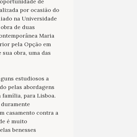
a oportunidade de
alizada por ocasião do
diado na Universidade
 obra de duas
 contemporânea Maria
erior pela Opção em
e sua obra, uma das
alguns estudiosos a
odo pelas abordagens
família, para Lisboa.
e duramente
 um casamento contra a
ude é muito
pelas benesses