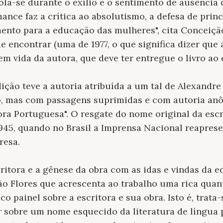
ola-se durante o exílio e o sentimento de ausência 
nce faz a crítica ao absolutismo, a defesa de princ
to para a educação das mulheres", cita Conceição 
e encontrar (uma de 1977, o que significa dizer que
 em vida da autora, que deve ter entregue o livro ao
dição teve a autoria atribuída a um tal de Alexandre
o, mas com passagens suprimidas e com autoria an
ra Portuguesa". O resgate do nome original da escri
1945, quando no Brasil a Imprensa Nacional reaprese
resa.
ritora e a gênese da obra com as idas e vindas da 
ão Flores que acrescenta ao trabalho uma rica qua
o painel sobre a escritora e sua obra. Isto é, trata
r sobre um nome esquecido da literatura de língua 