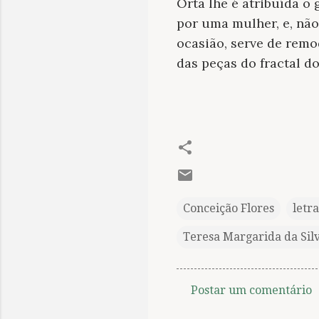
Orta lhe é atribuída o
por uma mulher, e, não 
ocasião, serve de remo
das peças do fractal d
Conceição Flores
letra
Teresa Margarida da Silv
Postar um comentário
C