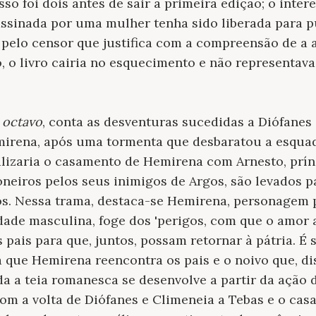
sso foi dois antes de sair a primeira edição; o intere
assinada por uma mulher tenha sido liberada para p
 pelo censor que justifica com a compreensão de a
 o livro cairia no esquecimento e não representava 
 octavo
, conta as desventuras sucedidas a Diófanes 
emirena, após uma tormenta que desbaratou a esqua
alizaria o casamento de Hemirena com Arnesto, prín
oneiros pelos seus inimigos de Argos, são levados p
s. Nessa trama, destaca-se Hemirena, personagem p
ade masculina, foge dos 'perigos, com que o amor 
pais para que, juntos, possam retornar à pátria. É 
ue Hemirena reencontra os pais e o noivo que, dis
da a teia romanesca se desenvolve a partir da ação
 com a volta de Diófanes e Climeneia a Tebas e o c