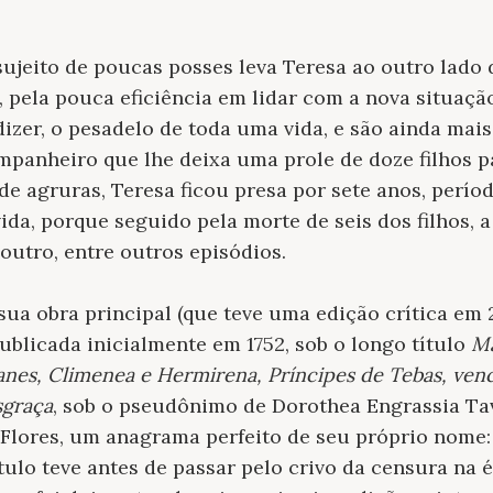
eito de poucas posses leva Teresa ao outro lado d
 pela pouca eficiência em lidar com a nova situação
izer, o pesadelo de toda uma vida, e são ainda ma
panheiro que lhe deixa uma prole de doze filhos p
de agruras, Teresa ficou presa por sete anos, perío
vida, porque seguido pela morte de seis dos filhos,
utro, entre outros episódios.
 sua obra principal (que teve uma edição crítica em
publicada inicialmente em 1752, sob o longo título
Má
nes, Climenea e Hermirena, Príncipes de Tebas, ven
sgraça
, sob o pseudônimo de Dorothea Engrassia T
lores, um anagrama perfeito de seu próprio nome:
 título teve antes de passar pelo crivo da censura n