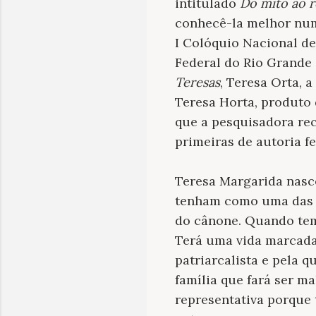
intitulado
Do mito ao 
conhecê-la melhor numa
I Colóquio Nacional d
Federal do Rio Grande 
Teresas
,
Teresa Orta, a
Teresa Horta, produto
que a pesquisadora re
primeiras de autoria f
Teresa Margarida nasce
tenham como uma das p
do cânone. Quando tem 
Terá uma vida marcada
patriarcalista e pela 
família que fará ser ma
representativa porque 