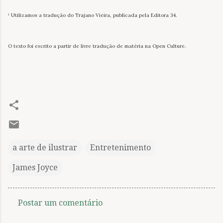
¹ Utilizamos a tradução do Trajano Vieira, publicada pela Editora 34.
O texto foi escrito a partir de livre tradução de matéria na Open Culture.
a arte de ilustrar
Entretenimento
James Joyce
Postar um comentário
C