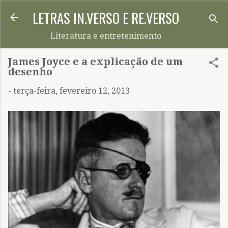
LETRAS IN.VERSO E RE.VERSO
Pular para o conteúdo principal
Literatura e entretenimento
James Joyce e a explicação de um
desenho
-
terça-feira, fevereiro 12, 2013