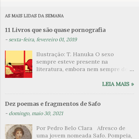
o
m
AS MAIS LIDAS DA SEMANA
e
n
11 Livros que são quase pornografia
t
-
sexta-feira, fevereiro 01, 2019
á
Ilustração: T. Hanuka O sexo
r
sempre esteve presente na
i
literatura, embora nem sempre de
o
maneira explícita. Há escritores
s
que mergulharam em sua própria
LEIA MAIS »
sexualidade como se a arte pudesse
ser campo para um exercício
Dez poemas e fragmentos de Safo
psicanalítico e findaram por revelar
-
domingo, maio 30, 2021
a partir dessa intimidade o lado
mais escuro sobre. Esta lista
Por Pedro Belo Clara Afresco de
apresenta um conjunto de livros
uma jovem nomeada Safo. Pompeia,
nos quais os escritores se