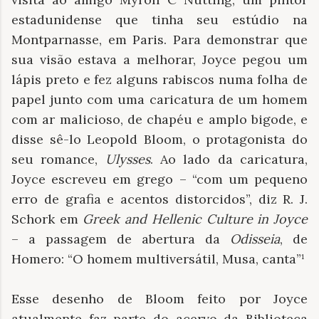
estadunidense que tinha seu estúdio na
Montparnasse, em Paris. Para demonstrar que
sua visão estava a melhorar, Joyce pegou um
lápis preto e fez alguns rabiscos numa folha de
papel junto com uma caricatura de um homem
com ar malicioso, de chapéu e amplo bigode, e
disse sê-lo Leopold Bloom, o protagonista do
seu romance,
Ulysses
. Ao lado da caricatura,
Joyce escreveu em grego – “com um pequeno
erro de grafia e acentos distorcidos”, diz R. J.
Schork em
Greek and Hellenic Culture in Joyce
– a passagem de abertura da
Odisseia
, de
Homero: “O homem multiversátil, Musa, canta”¹
Esse desenho de Bloom feito por Joyce
atualmente faz parte do acervo da Biblioteca