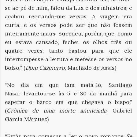
se ao pé de mim, falou da Lua e dos ministros, e
acabou recitando-me versos. A viagem era
curta, e os versos pode ser que não fossem
inteiramente maus. Sucedeu, porém, que, como
eu estava cansado, fechei os olhos três ou
quatro vezes; tanto bastou para que ele
interrompesse a leitura e metesse os versos no
bolso.” (
Dom Casmurro
, Machado de Assis)
“No dia em que iam matá-lo, Santiago
Nasar levantou-se às 5 e 30 da manhã para
esperar o barco em que chegava o bispo.”
(
Crônica de uma morte anunciada
, Gabriel
García Márquez)
“Estás para começar a ler o novo romance
Se