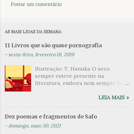
Postar um comentário
á
r
i
AS MAIS LIDAS DA SEMANA
o
s
11 Livros que são quase pornografia
-
sexta-feira, fevereiro 01, 2019
Ilustração: T. Hanuka O sexo
sempre esteve presente na
literatura, embora nem sempre de
maneira explícita. Há escritores
que mergulharam em sua própria
LEIA MAIS »
sexualidade como se a arte pudesse
ser campo para um exercício
Dez poemas e fragmentos de Safo
psicanalítico e findaram por revelar
-
domingo, maio 30, 2021
a partir dessa intimidade o lado
mais escuro sobre. Esta lista