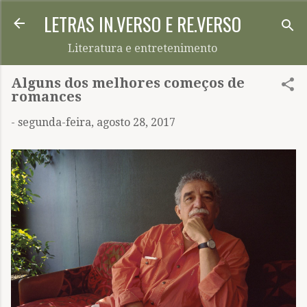
LETRAS IN.VERSO E RE.VERSO
Pular para o conteúdo principal
Literatura e entretenimento
Alguns dos melhores começos de
romances
-
segunda-feira, agosto 28, 2017