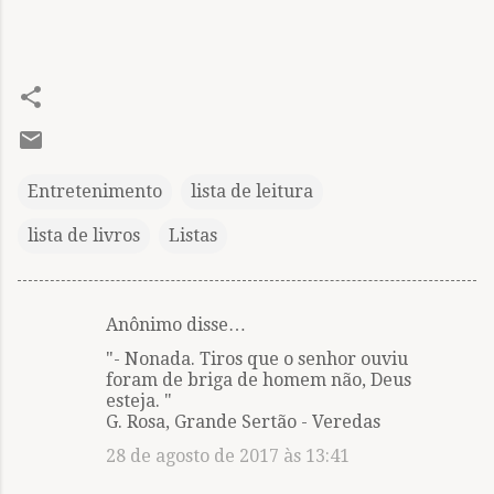
Entretenimento
lista de leitura
lista de livros
Listas
Anônimo disse…
C
"- Nonada. Tiros que o senhor ouviu
o
foram de briga de homem não, Deus
m
esteja. "
G. Rosa, Grande Sertão - Veredas
e
28 de agosto de 2017 às 13:41
n
t