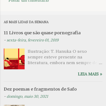
Postar um comentário
C
o
m
AS MAIS LIDAS DA SEMANA
e
n
11 Livros que são quase pornografia
t
-
sexta-feira, fevereiro 01, 2019
á
Ilustração: T. Hanuka O sexo
r
sempre esteve presente na
i
literatura, embora nem sempre de
o
maneira explícita. Há escritores
s
que mergulharam em sua própria
LEIA MAIS »
sexualidade como se a arte pudesse
ser campo para um exercício
Dez poemas e fragmentos de Safo
psicanalítico e findaram por revelar
-
domingo, maio 30, 2021
a partir dessa intimidade o lado
mais escuro sobre. Esta lista