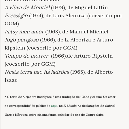
A viúva
de Montiel
(1979), de Miguel Littín
Presságio
(1974), de Luis Alcoriza (coescrito por
GGM)
Patsy meu amor
(1968), de Manuel Michiel
Jogo
perigoso
(1966), de L. Alcoriza e Arturo
Ripstein (coescrito por GGM)
Tempo de morrer
(1966),de Arturo Ripstein
(coescrito por GGM)
Nesta terra não há ladrões
(1965), de Alberto
Isaac
* O texto de Alejandra Rodríguez é uma tradução de "Gabo y el cine. Un amor
no correspondido" foi publicado
aqui
, no
El Mundo
. As declarações de Gabriel
García Márquez sobre cinema foram colhidas do site do
C
entro Gabo.