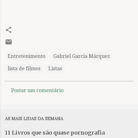
Entretenimento
Gabriel García Márquez
lista de filmes
Listas
Postar um comentário
C
o
m
AS MAIS LIDAS DA SEMANA
e
n
11 Livros que são quase pornografia