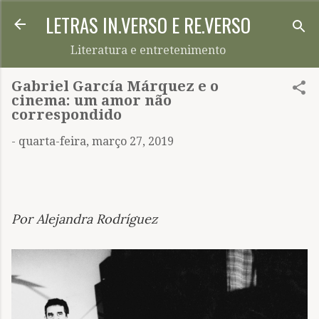
LETRAS IN.VERSO E RE.VERSO
Pular para o conteúdo principal
Literatura e entretenimento
Gabriel García Márquez e o
cinema: um amor não
correspondido
-
quarta-feira, março 27, 2019
Por Alejandra Rodríguez