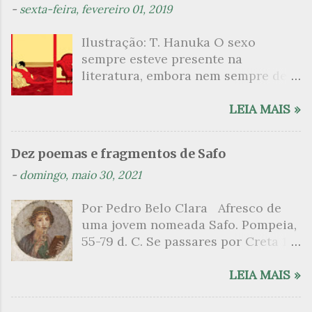
t
-
sexta-feira, fevereiro 01, 2019
á
Ilustração: T. Hanuka O sexo
r
sempre esteve presente na
i
literatura, embora nem sempre de
o
maneira explícita. Há escritores
s
que mergulharam em sua própria
LEIA MAIS »
sexualidade como se a arte pudesse
ser campo para um exercício
Dez poemas e fragmentos de Safo
psicanalítico e findaram por revelar
-
domingo, maio 30, 2021
a partir dessa intimidade o lado
mais escuro sobre. Esta lista
Por Pedro Belo Clara Afresco de
apresenta um conjunto de livros
uma jovem nomeada Safo. Pompeia,
nos quais os escritores se
55-79 d. C. Se passares por Creta 1
desnudam, livros que dispensam o
vem ao templo sagrado, onde mais
pudor para narrar cenas de elevado
grato é o pomar de macieiras e do
LEIA MAIS »
tom. Christine Angot, até o presente
altar sobe um perfume de incenso.
uma romancista francesa quase
Aqui, onde a sombra é a das rosas,
desconhecida no Brasil embora