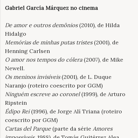
Gabriel García Márquez no
cinema
De amor e outros demônios
(2010), de Hilda
Hidalgo
Memórias de minhas putas tristes
(2001), de
Henning Carlsen
O amor nos tempos do cólera
(2007), de Mike
Newell.
Os meninos invisíveis
(2001), de L. Duque
Naranjo (roteiro coescrito por GGM)
Ninguém escreve ao coronel
(1999), de Arturo
Ripstein
Édipo Rei
(1996), de Jorge Alí Triana (roteiro
coescrito por GGM)
Cartas del Parque
(parte da série
Amores
impossíveis
, 1988), de Tomás Guitérrez Alea