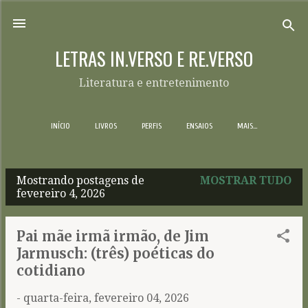
Pular para o conteúdo principal
LETRAS IN.VERSO E RE.VERSO
Literatura e entretenimento
INÍCIO
LIVROS
PERFIS
ENSAIOS
MAIS…
Mostrando postagens de
MOSTRAR TUDO
P
fevereiro 4, 2026
o
s
Pai mãe irmã irmão, de Jim
t
Jarmusch: (três) poéticas do
a
cotidiano
g
-
quarta-feira, fevereiro 04, 2026
e