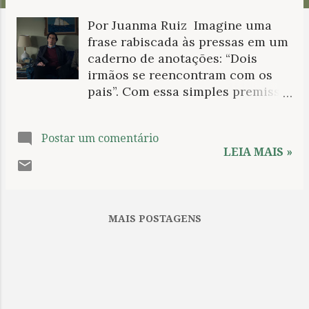
n
Por Juanma Ruiz Imagine uma
s
frase rabiscada às pressas em um
caderno de anotações: “Dois
irmãos se reencontram com os
pais”. Com essa simples premissa,
qualquer diretor poderia compor
uma história. Pelo mesmo preço,
Postar um comentário
em Pai mãe irmã irmão, Jim
LEIA MAIS »
Jarmusch constrói três. A fórmula
narrativa não é nova, e o próprio
Jarmusch já a havia utilizado
antes, assim como muitos outros
MAIS POSTAGENS
cineastas. Um exemplo
particularmente revelador: no
filme Noutro país (2012), de Hong
Sang-soo, uma história se
desenrola diante do espectador
na forma de um tríptico: três