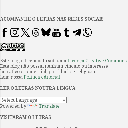
histórias possíveis sobre três
.
personagens femininas
diferentes, todas com o mesmo
ACOMPANHE O LETRAS NAS REDES SOCIAIS
nome (Anne) e interpretadas pela
mesma atriz (Isabelle Huppert).
Em cada uma das narrativas, uma
Anne diferente chega a uma
pequena cidade coreana para
passar alguns dias, mas sempre
Este blog é licenciado sob uma
Licença Creative Commons
.
Este blog não possui nenhum vínculo ou interesse
com uma motivação diferente. E
lucrativo e comercial, partidário e religioso.
ao seu redor, diversos elementos
Leia nossa
Política editorial
se repetem, às vezes com
alterações sutis, às vezes mais
LER O LETRAS NOUTRA LÍNGUA
evidentes. Na música, a variação
é uma técnica de composição ...
Powered by
Translate
VISITARAM O LETRAS