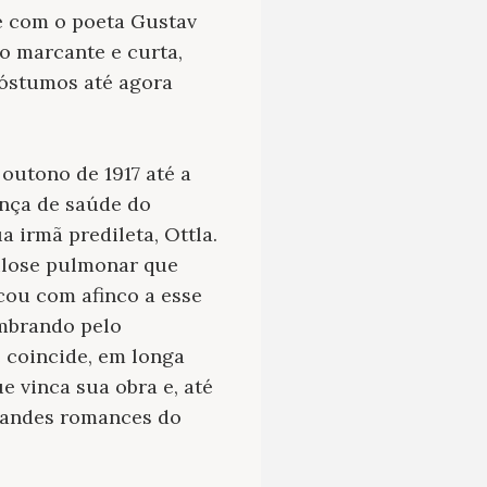
e com o poeta Gustav
ão marcante e curta,
póstumos até agora
outono de 1917 até a
ença de saúde do
a irmã predileta, Ottla.
culose pulmonar que
cou com afinco a esse
embrando pelo
e coincide, em longa
e vinca sua obra e, até
grandes romances do