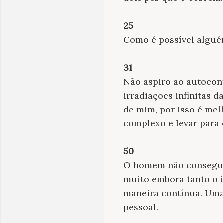
25
Como é possível algué
31
Não aspiro ao autocont
irradiações infinitas d
de mim, por isso é me
complexo e levar para c
50
O homem não consegue 
muito embora tanto o 
maneira contínua. Uma
pessoal.