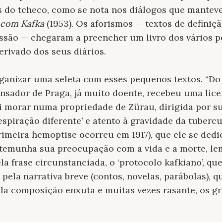
os do tcheco, como se nota nos diálogos que mantev
 com Kafka
(1953). Os aforismos — textos de definiç
ssão — chegaram a preencher um livro dos vários 
erivado dos seus diários.
anizar uma seleta com esses pequenos textos. “Do 
ensador de Praga, já muito doente, recebeu uma lic
oi morar numa propriedade de Zürau, dirigida por su
espiração diferente’ e atento à gravidade da tuber
rimeira hemoptise ocorreu em 1917), que ele se dedi
estemunha sua preocupação com a vida e a morte, l
la frase circunstanciada, o ‘protocolo kafkiano’, qu
ela narrativa breve (contos, novelas, parábolas), qu
ela composição enxuta e muitas vezes rasante, os 