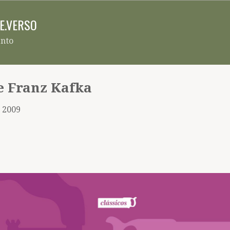
Pular para o conteúdo principal
RE.VERSO
ento
e Franz Kafka
, 2009