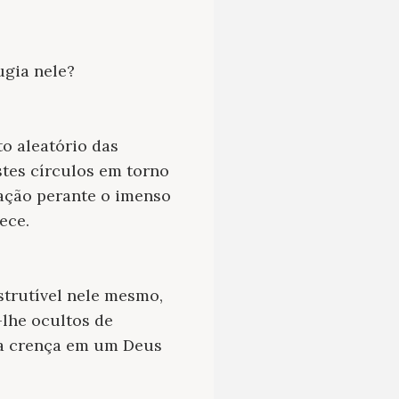
ugia nele?
o aleatório das
stes círculos em torno
ração perante o imenso
ece.
trutível nele mesmo,
lhe ocultos de
 a crença em um Deus