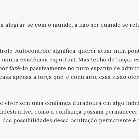
m alegrar-se com o mundo, a não ser quando se ref
role. Autocontrole significa: querer atuar num pont
a minha existência espiritual. Mas tenho de traçar e
lhor fazê-lo passivamente no puro espanto de admi
asa apenas a força que, e con­trario, essa visão ofer
viver sem uma confiança duradoura em algo indes
indestrutível como a confiança possam perma­necer-
 das possibilidades dessa ocultação per­manente é