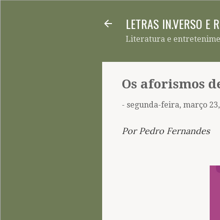
LETRAS IN.VERSO E 
Literatura e entretenim
Os aforismos d
-
segunda-feira, março 23
Por Pedro Fernandes