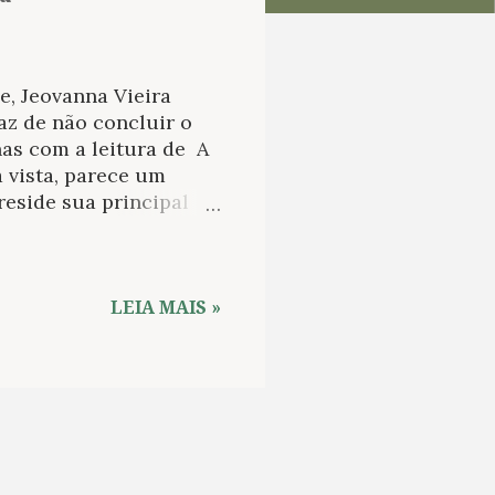
e, Jeovanna Vieira
paz de não concluir o
as com a leitura de A
a vista, parece um
eside sua principal
tória de uma mas
começos dos
ia é quase o mesmo:
la a violência até os
LEIA MAIS »
as as vezes, fatais.
l que fosse, uma
 da vítima, muito
enúncia, por isso,