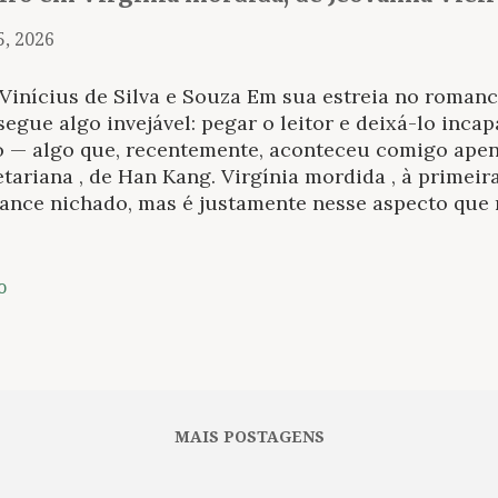
5, 2026
Vinícius de Silva e Souza Em sua estreia no romanc
egue algo invejável: pegar o leitor e deixá-lo inca
ro — algo que, recentemente, aconteceu comigo apen
tariana , de Han Kang. Virgínia mordida , à primeir
ance nichado, mas é justamente nesse aspecto que r
idade: o ritmo próprio e sua narrativa, que é a his
bém de tantas pessoas ao mesmo tempo. Como os 
inicídios nesse tempo recordes, o começo da histór
o
 mulher presa a um relacionamento abusivo que esca
is mais extremos. Nos casos mediatizados, quase tod
é o caso de nossa protagonista. Por mais verossími
rativa de abuso e machismo concluir-se com a morte
lmente, ficaria esvaziada de sentidos para além da d
MAIS POSTAGENS
amente, o romance de Jeovanna Viei...