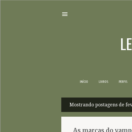
L
INÍCIO
LIVROS
PERFIS
Mostrando postagens de fev
P
o
s
As marcas do vampi