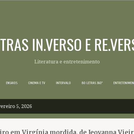
Pular para o conteúdo principal
ETRAS IN.VERSO E RE.VER
Literatura e entretenimento
ENSAIOS
CINEMA E TV
INTERVALO
BO LETRAS 360º
ENTRETENIME
ereiro 5, 2026
ro em Virgínia mordida, de Jeovanna Vieir