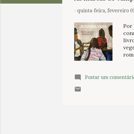
t
a
-
quinta-feira, fevereiro 0
g
e
Por 
n
cons
liv
s
vege
rom
qual
tam
fem
Postar um comentári
uma
níve
Não 
nar
faci
sabi