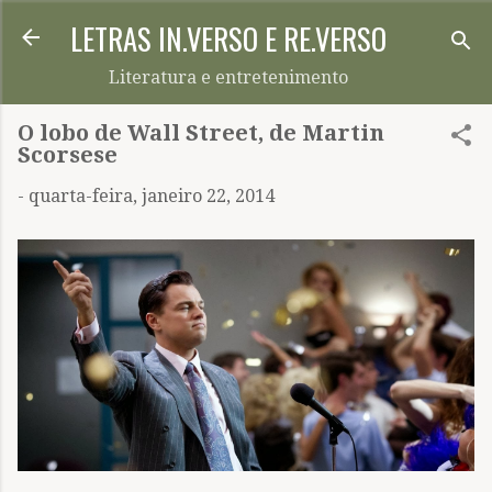
LETRAS IN.VERSO E RE.VERSO
Pular para o conteúdo principal
Literatura e entretenimento
O lobo de Wall Street, de Martin
Scorsese
-
quarta-feira, janeiro 22, 2014