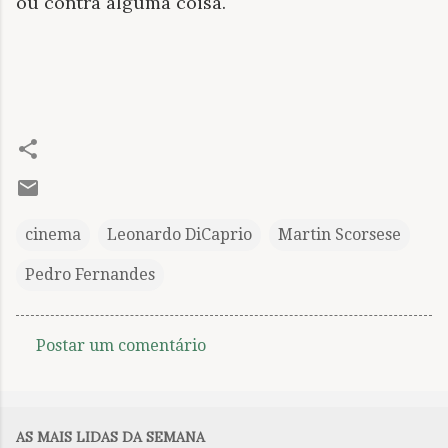
ou contra alguma coisa.
cinema
Leonardo DiCaprio
Martin Scorsese
Pedro Fernandes
Postar um comentário
C
o
m
AS MAIS LIDAS DA SEMANA