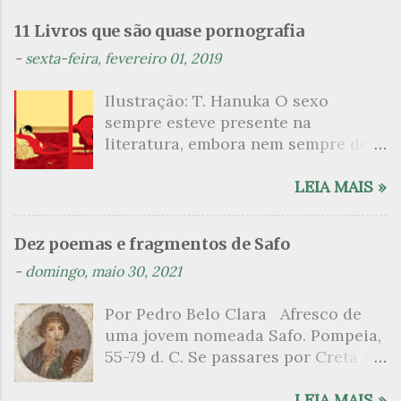
e
n
11 Livros que são quase pornografia
t
-
sexta-feira, fevereiro 01, 2019
á
Ilustração: T. Hanuka O sexo
r
sempre esteve presente na
i
literatura, embora nem sempre de
o
maneira explícita. Há escritores
s
que mergulharam em sua própria
LEIA MAIS »
sexualidade como se a arte pudesse
ser campo para um exercício
Dez poemas e fragmentos de Safo
psicanalítico e findaram por revelar
-
domingo, maio 30, 2021
a partir dessa intimidade o lado
mais escuro sobre. Esta lista
Por Pedro Belo Clara Afresco de
apresenta um conjunto de livros
uma jovem nomeada Safo. Pompeia,
nos quais os escritores se
55-79 d. C. Se passares por Creta 1
desnudam, livros que dispensam o
vem ao templo sagrado, onde mais
pudor para narrar cenas de elevado
grato é o pomar de macieiras e do
LEIA MAIS »