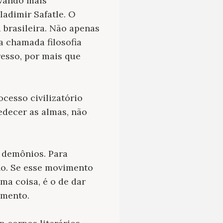
rvando mais
adimir Safatle. O
 brasileira. Não apenas
a chamada filosofia
esso, por mais que
ocesso civilizatório
edecer as almas, não
r demônios. Para
o. Se esse movimento
ma coisa, é o de dar
omento.