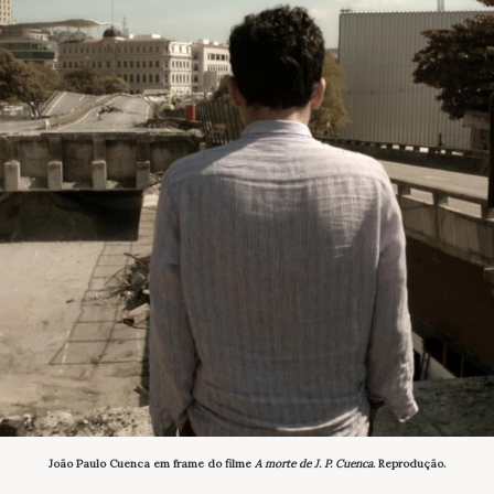
João Paulo Cuenca em frame do filme
A morte de J. P. Cuenca
. Reprodução.