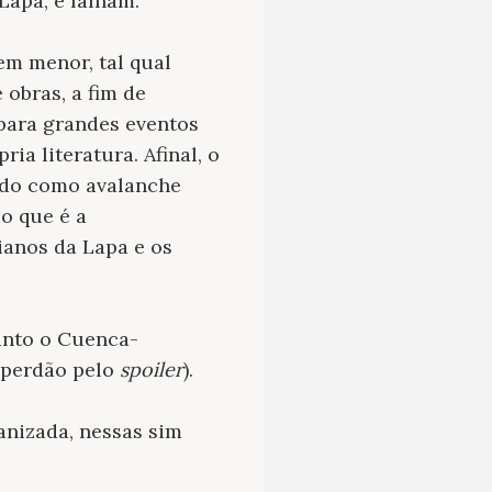
apa, e falham.
em menor, tal qual
obras, a fim de
 para grandes eventos
a literatura. Afinal, o
indo como avalanche
o que é a
ianos da Lapa e os
uanto o Cuenca-
o perdão pelo
spoiler
).
anizada, nessas sim