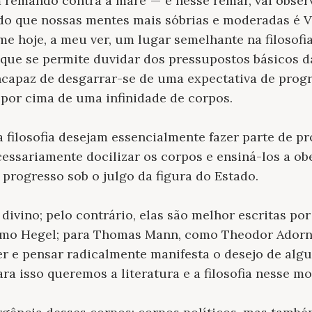
 remando contra a maré — e nesse remar, vai obse
do que nossas mentes mais sóbrias e moderadas é Vl
e hoje, a meu ver, um lugar semelhante na filosofia
que se permite duvidar dos pressupostos básicos d
ncapaz de desgarrar-se de uma expectativa de progr
 por cima de uma infinidade de corpos.
 filosofia desejam essencialmente fazer parte de pr
ssariamente docilizar os corpos e ensiná-los a ob
rogresso sob o julgo da figura do Estado.
ivino; pelo contrário, elas são melhor escritas po
omo Hegel; para Thomas Mann, como Theodor Adorn
er e pensar radicalmente manifesta o desejo de algu
ara isso queremos a literatura e a filosofia nesse m