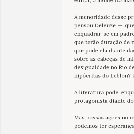
editor, o momento mai
A menoridade desse pr
pensou Deleuze — , que
enquadrar-se em padrõe
que terão duração de n
que pode ela diante d
sobre as cabeças de mi
desigualdade no Rio de
hipócritas do Leblon?
A literatura pode, enq
protagonista diante do
Mas nossas ações no re
podemos ter esperança