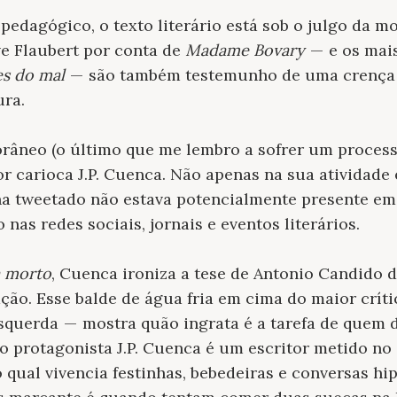
edagógico, o texto literário está sob o julgo da m
e Flaubert por conta de
Madame Bovary
— e os mais
es do mal
— são também testemunho de uma crença 
ura.
neo (o último que me lembro a sofrer um process
itor carioca J.P. Cuenca. Não apenas na sua atividad
ha tweetado não estava potencialmente presente em 
as redes sociais, jornais e eventos literários.
a morto
, Cuenca ironiza a tese de Antonio Candido 
ção. Esse balde de água fria em cima do maior crític
querda — mostra quão ingrata é a tarefa de quem de
o protagonista J.P. Cuenca é um escritor metido no 
o qual vivencia festinhas, bebedeiras e conversas hi