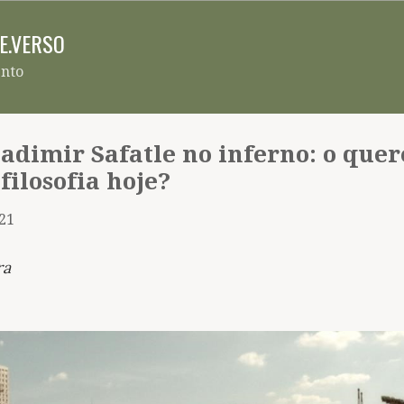
Pular para o conteúdo principal
RE.VERSO
ento
ladimir Safatle no inferno: o quer
 filosofia hoje?
021
ra