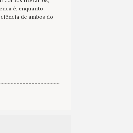
 corpos literários,
uenca é, enquanto
nsciência de ambos do