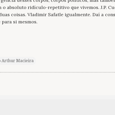
ência desses corpos; corpos políticos, mas também
o absoluto ridículo-repetitivo que vivemos. J.P. C
 duas coisas. Vladimir Safatle igualmente. Daí a co
e para si mesmos.
o Arthur Macieira