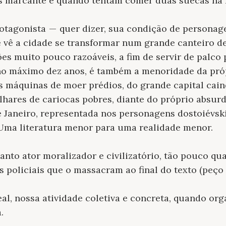
s marcante é quando tentam comer duas suecas na L
otagonista — quer dizer, sua condição de personag
 vê a cidade se transformar num grande canteiro de 
s muito pouco razoáveis, a fim de servir de palco
o máximo dez anos, é também a menoridade da própri
as máquinas de moer prédios, do grande capital ca
lhares de cariocas pobres, diante do próprio absurd
 Janeiro, representada nos personagens dostoiévsk
 Uma literatura menor para uma realidade menor.
uanto ator moralizador e civilizatório, tão pouco q
s policiais que o massacram ao final do texto (peç
al, nossa atividade coletiva e concreta, quando org
.