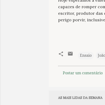
Hoje esperamos a emerg
capazes de romper com 
escritor, produtor das
perigo porvir, inclusiv
Ensaio
Joã
Postar um comentário
C
o
m
e
AS MAIS LIDAS DA SEMANA
n