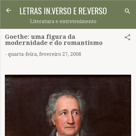
LETRAS IN.VERSO E RE.VERSO
Pular para o conteúdo principal
Literatura e entretenimento
Goethe: uma figura da
modernidade e do romantismo
-
quarta-feira, fevereiro 27, 2008