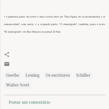
* A primeira parte do texto é uma versão livre de "Una figura de la modernidad y el
romancistim", sem autor, e a segunda parte, "O sismógrafo", também, para o texto
"El sismógrafo", de Blas Mataro no jornal
El País.
Goethe
Lessing
Os escritores
Schiller
Walter Scott
Postar um comentário
C