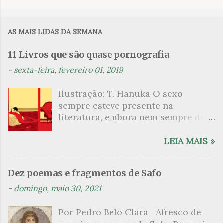
o
m
AS MAIS LIDAS DA SEMANA
e
n
11 Livros que são quase pornografia
t
-
sexta-feira, fevereiro 01, 2019
á
Ilustração: T. Hanuka O sexo
r
sempre esteve presente na
i
literatura, embora nem sempre de
o
maneira explícita. Há escritores
s
que mergulharam em sua própria
LEIA MAIS »
sexualidade como se a arte pudesse
ser campo para um exercício
Dez poemas e fragmentos de Safo
psicanalítico e findaram por revelar
-
domingo, maio 30, 2021
a partir dessa intimidade o lado
mais escuro sobre. Esta lista
Por Pedro Belo Clara Afresco de
apresenta um conjunto de livros