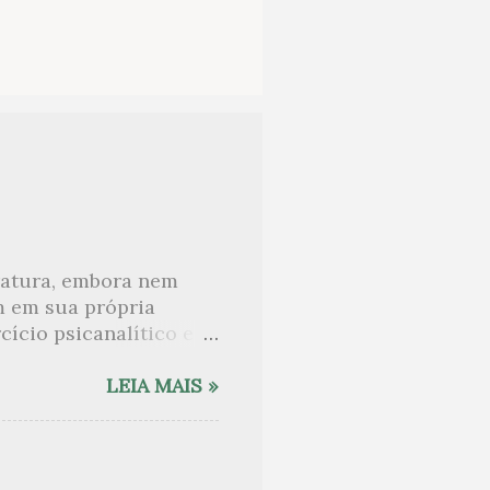
eratura, embora nem
m em sua própria
ício psicanalítico e
curo sobre. Esta lista
desnudam, livros que
LEIA MAIS »
ne Angot, até o
rasil embora tenha
sido lida como uma das