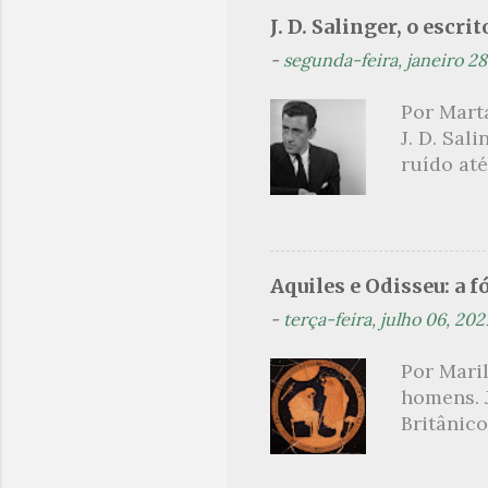
artistas 
J. D. Salinger, o escri
ilustrar
-
segunda-feira, janeiro 28
o texto a
como Jub
Por Marta
andorinh
J. D. Sal
para Jubi
ruído até
Graciano:
exposição
querelas
de Cornis
bobalhões
Aquiles e Odisseu: a 
aplaudis
-
terça-feira, julho 06, 202
pianista
centeio ,
Por Mari
nada mai
homens. J
que se d
Britânic
conto...
contínua
fluxo ant