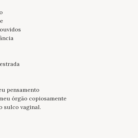
co
te
 ouvidos
ância
 estrada
eu pensamento
e meu órgão copiosamente
o sulco vaginal.