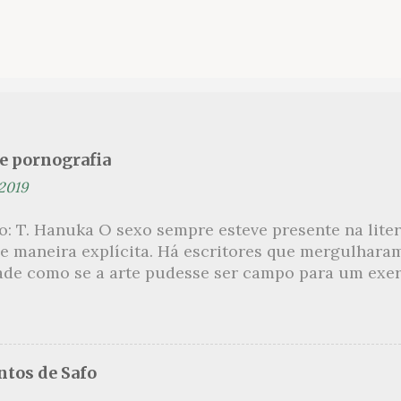
se pornografia
 2019
ão: T. Hanuka O sexo sempre esteve presente na lit
e maneira explícita. Há escritores que mergulhara
ade como se a arte pudesse ser campo para um exerc
por revelar a partir dessa intimidade o lado mais es
 um conjunto de livros nos quais os escritores se 
m o pudor para narrar cenas de elevado tom. Christi
 uma romancista francesa quase desconhecida no B
tos de Safo
ora de um livro chamado Pourquoi le Brésil ?, tem 