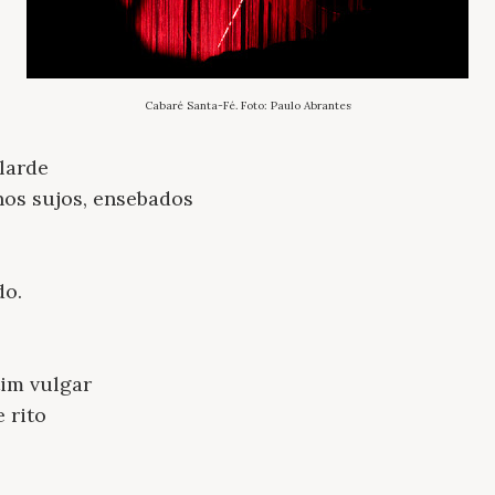
Cabaré Santa-Fé. Foto: Paulo Abrantes
larde
nos sujos, ensebados
do.
tim vulgar
 rito