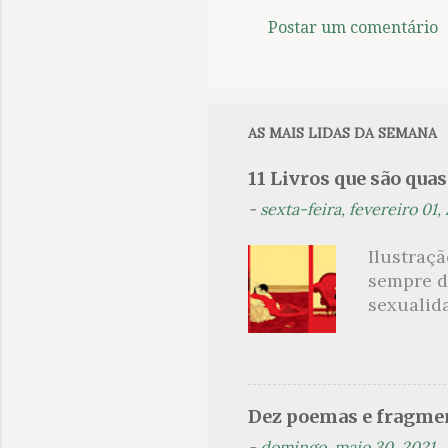
Postar um comentário
C
o
m
e
AS MAIS LIDAS DA SEMANA
n
11 Livros que são qua
t
-
sexta-feira, fevereiro 01,
á
r
Ilustraç
i
sempre d
o
sexualid
findaram 
s
apresenta
dispensa
presente
Dez poemas e fragmen
sido aut
-
domingo, maio 30, 2021