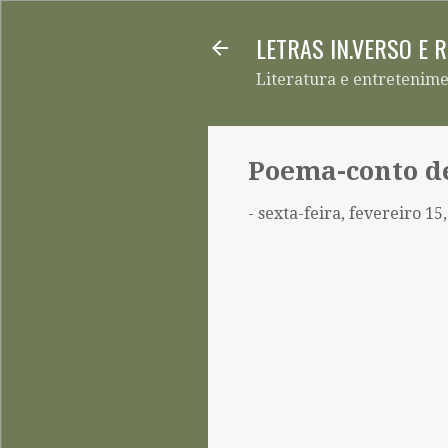
LETRAS IN.VERSO E 
Literatura e entretenim
Poema-conto d
-
sexta-feira, fevereiro 15