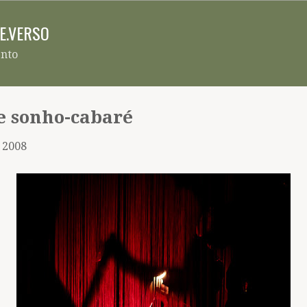
Pular para o conteúdo principal
RE.VERSO
ento
e sonho-cabaré
, 2008