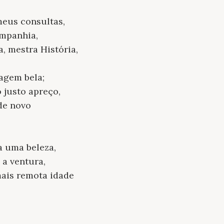
meus consultas,
ompanhia,
a, mestra História,
magem bela;
 justo apreço,
 de novo
a uma beleza,
 a ventura,
mais remota idade