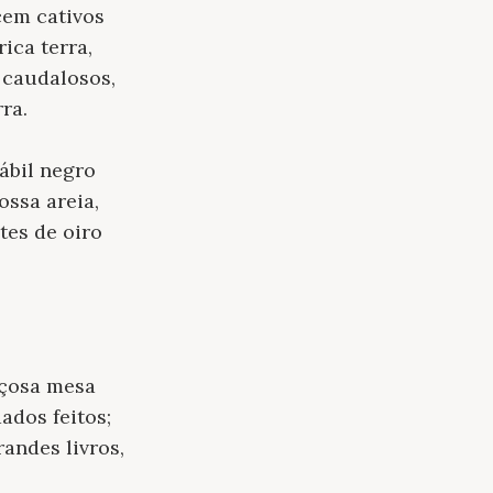
cem cativos
rica terra,
 caudalosos,
ra.
ábil negro
ossa areia,
tes de oiro
açosa mesa
ados feitos;
andes livros,