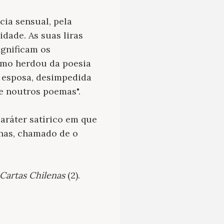
cia sensual, pela
dade. As suas liras
ignificam os
smo herdou da poesia
e esposa, desimpedida
ce noutros poemas".
caráter satírico em que
nas, chamado de o
Cartas Chilenas
(2).