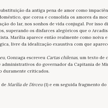
 substituição da antiga pena de amor como impaciên
doméstico, que coroa e consolida os amores da moci
ação do lar, nos sonhos de vida conjugal. Por isso d
os, superando os disfarces alegóricos que o Arcadi
tista. Marília aparece então realmente como noiva 
ógica, livre da idealização exaustiva com que apare
ceu
, Gonzaga escreveu
Cartas chilenas
, um texto de 
 administrativos do governador da Capitania de Mi
ão duramente criticados.
o de
Marília de Dirceu
(1) e em seguida fragmento do