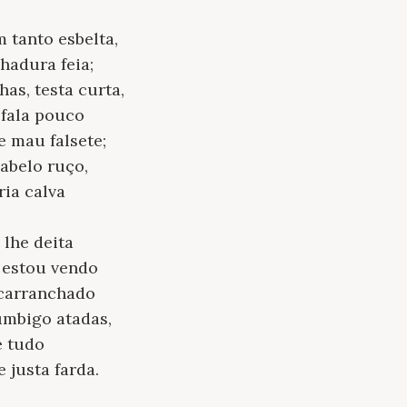
 tanto esbelta,
hadura feia;
as, testa curta,
 fala pouco
 mau falsete;
cabelo ruço,
ria calva
 lhe deita
 estou vendo
scarranchado
umbigo atadas,
e tudo
 justa farda.