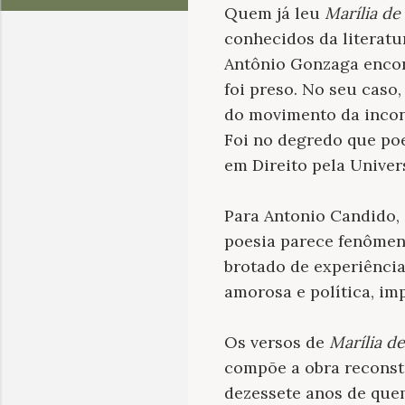
Quem já leu
Marília de
conhecidos da literatu
Antônio Gonzaga encon
foi preso. No seu cas
do movimento da inconf
Foi no degredo que po
em Direito pela Univer
Para Antonio Candido
poesia parece fenômen
brotado de experiênci
amorosa e política, im
Os versos de
Marília d
compõe a obra reconst
dezessete anos de que