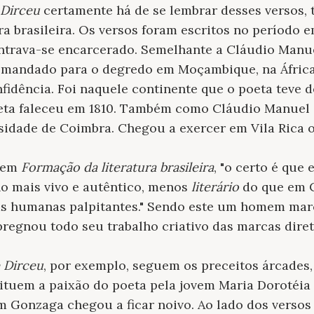
 Dirceu
certamente há de se lembrar desses versos, 
ra brasileira. Os versos foram escritos no período
trava-se encarcerado. Semelhante a Cláudio Manu
o, mandado para o degredo em Moçambique, na Áfric
idência. Foi naquele continente que o poeta teve de
eta faleceu em 1810. Também como Cláudio Manuel 
sidade de Coimbra. Chegou a exercer em Vila Rica o
, em
Formação da literatura brasileira
, "o certo é qu
o mais vivo e autêntico, menos
literário
do que em C
as humanas palpitantes." Sendo este um homem mar
pregnou todo seu trabalho criativo das marcas diret
e Dirceu
, por exemplo, seguem os preceitos árcades,
ituem a paixão do poeta pela jovem Maria Dorotéia 
m Gonzaga chegou a ficar noivo. Ao lado dos versos