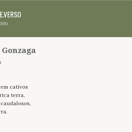
Pular para o conteúdo principal
RE.VERSO
ento
 Gonzaga
9
cem cativos
rica terra,
 caudalosos,
ra.