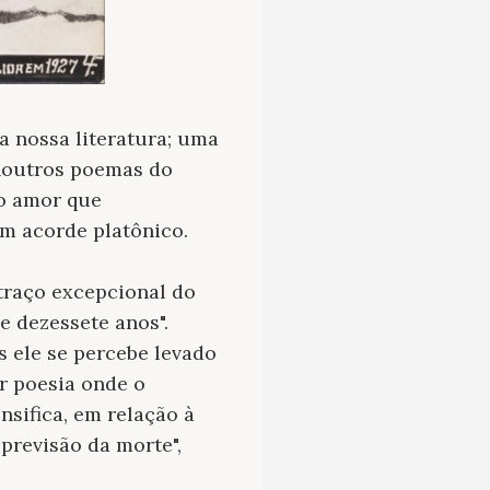
 nossa literatura; uma
 noutros poemas do
do amor que
m acorde platônico.
traço excepcional do
e dezessete anos".
 ele se percebe levado
r poesia onde o
nsifica, em relação à
previsão da morte",