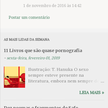
á
1 de novembro de 2016 às 14:42
r
i
Postar um comentário
o
s
AS MAIS LIDAS DA SEMANA
11 Livros que são quase pornografia
-
sexta-feira, fevereiro 01, 2019
Ilustração: T. Hanuka O sexo
sempre esteve presente na
literatura, embora nem sempre de
maneira explícita. Há escritores
que mergulharam em sua própria
LEIA MAIS »
sexualidade como se a arte pudesse
ser campo para um exercício
Dez poemas e fragmentos de Safo