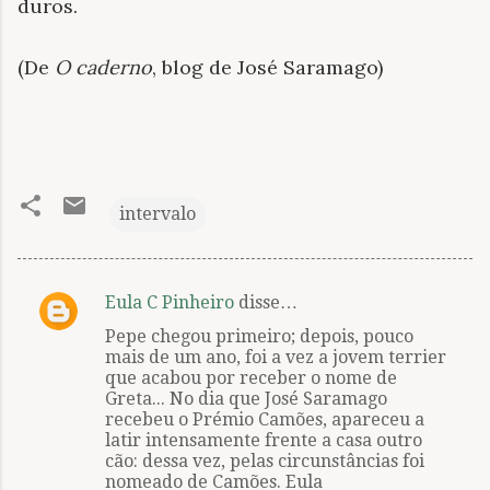
duros.
(De
O caderno
, blog de José Saramago)
intervalo
Eula C Pinheiro
disse…
C
Pepe chegou primeiro; depois, pouco
o
mais de um ano, foi a vez a jovem terrier
m
que acabou por receber o nome de
Greta... No dia que José Saramago
e
recebeu o Prémio Camões, apareceu a
n
latir intensamente frente a casa outro
cão: dessa vez, pelas circunstâncias foi
t
nomeado de Camões. Eula