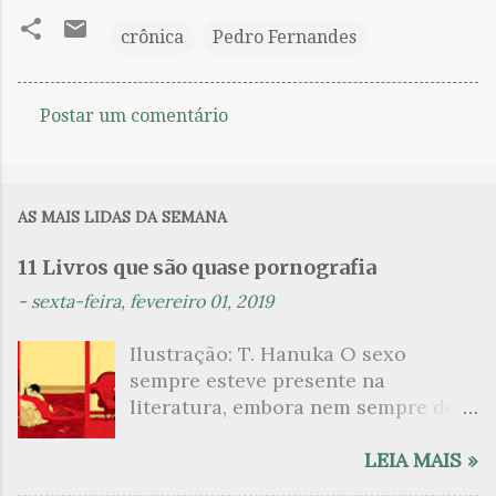
crônica
Pedro Fernandes
Postar um comentário
C
o
m
AS MAIS LIDAS DA SEMANA
e
n
11 Livros que são quase pornografia
t
-
sexta-feira, fevereiro 01, 2019
á
Ilustração: T. Hanuka O sexo
r
sempre esteve presente na
i
literatura, embora nem sempre de
o
maneira explícita. Há escritores
s
que mergulharam em sua própria
LEIA MAIS »
sexualidade como se a arte pudesse