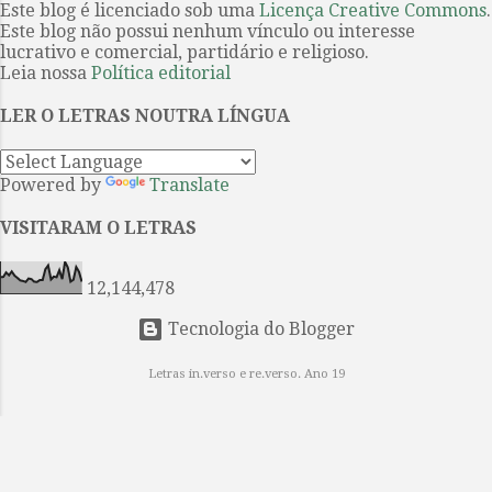
passado. Captam a história —
Este blog é licenciado sob uma
Licença Creative Commons
.
Este blog não possui nenhum vínculo ou interesse
mítica, mitológica e fundacional —
lucrativo e comercial, partidário e religioso.
por meio da sequência narrativa,
Leia nossa
Política editorial
interrompida por epítetos e
fórmulas que reiteram a posição e a
LER O LETRAS NOUTRA LÍNGUA
função de cada personagem e de
cada intercâmbio ritual. Aquiles é
Powered by
Translate
“o de pés velozes”, Odisseu é
“ardiloso”. O primeiro é treinado
VISITARAM O LETRAS
para a guerra e a glória; o segundo,
para a estratégia e a retórica.
12,144,478
Ambos lutam em ...
Tecnologia do Blogger
Letras in.verso e re.verso. Ano 19