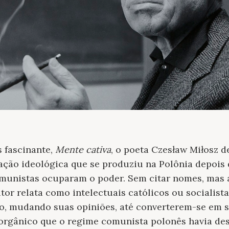
 fascinante,
Mente cativa
, o poeta Czesław Miłosz d
ação ideológica que se produziu na Polônia depois
munistas ocuparam o poder. Sem citar nomes, mas a
itor relata como intelectuais católicos ou socialis
tigo, mudando suas opiniões, até converterem-se em
 orgânico que o regime comunista polonês havia des