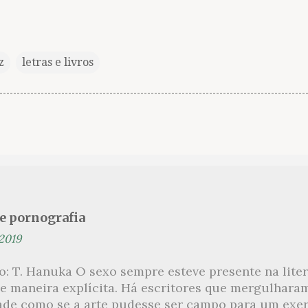
z
letras e livros
se pornografia
 2019
ão: T. Hanuka O sexo sempre esteve presente na lit
e maneira explícita. Há escritores que mergulhara
ade como se a arte pudesse ser campo para um exerc