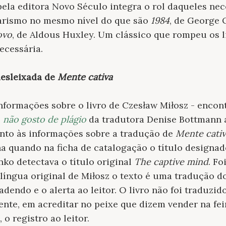
pela editora Novo Século integra o rol daqueles ne
itarismo no mesmo nível do que são
1984
, de George 
ovo
, de Aldous Huxley. Um clássico que rompeu os 
ecessária.
desleixada de
Mente cativa
nformações sobre o livro de Czesław Miłosz - enco
e
não gosto de plágio
da tradutora Denise Bottmann 
anto às informações sobre a tradução de
Mente cativ
ha quando na ficha de catalogação o título designa
nko detectava o título original
The captive mind
. F
 língua original de Miłosz o texto é uma tradução do
adendo e o alerta ao leitor. O livro não foi traduzid
ente, em acreditar no peixe que dizem vender na fei
 o registro ao leitor.