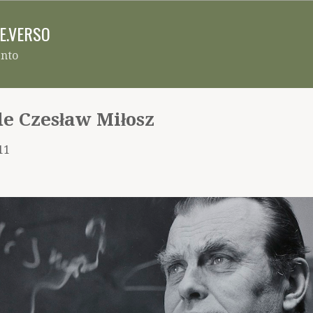
Pular para o conteúdo principal
RE.VERSO
ento
de Czesław Miłosz
11