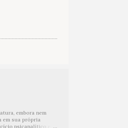
eratura, embora nem
m em sua própria
ício psicanalítico e