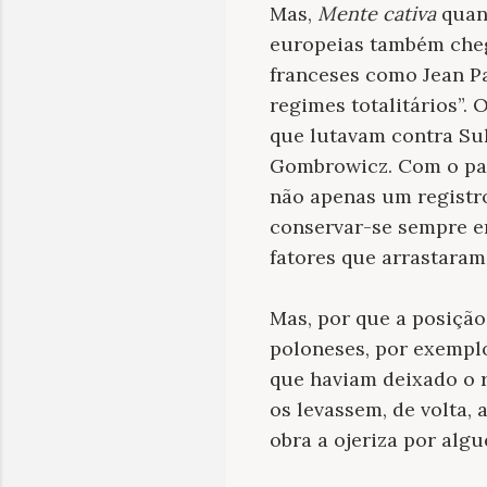
Mas,
Mente cativa
quand
europeias também chega
franceses como Jean Pa
regimes totalitários”. 
que lutavam contra Suk
Gombrowicz. Com o pass
não apenas um registro
conservar-se sempre em
fatores que arrastaram
Mas, por que a posição
poloneses, por exemplo
que haviam deixado o 
os levassem, de volta, 
obra a ojeriza por alg