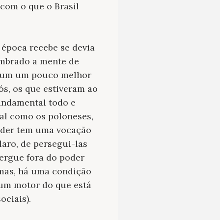
 com o que o Brasil
 época recebe se devia
ombrado a mente de
nhum um pouco melhor
ós, os que estiveram ao
undamental todo e
al como os poloneses,
poder tem uma vocação
laro, de persegui-las
 ergue fora do poder
 mas, há uma condição
r um motor do que está
ociais).