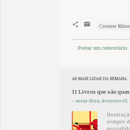
Czesław Miłos
Postar um comentário
C
o
m
e
AS MAIS LIDAS DA SEMANA
n
11 Livros que são qua
t
-
sexta-feira, fevereiro 01,
á
r
Ilustraç
i
sempre d
o
sexualid