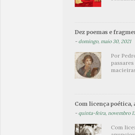
findaram 
s
apresenta
dispensa
presente
Dez poemas e fragmen
sido aut
-
domingo, maio 30, 2021
principai
Nin. Em 1
Por Pedr
se trata
passares
filha. Le
macieira
termina 
rosas, n
no prado 
um aroma 
voluptuo
Com licença poética, a
madrugad
-
quinta-feira, novembro 1
maçã ver
*** Véspe
Com lice
trazes a
anunciou