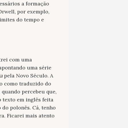
cessários a formação
Orwell, por exemplo,
limites do tempo e
ntrei com uma
apontando uma série
a
pela Novo Século. A
do como traduzido do
oi quando percebeu que,
 texto em inglês feita
o do polonês. Cá, tenho
ra. Ficarei mais atento