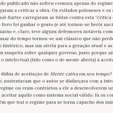
o publicado não sofreu censura apenas do regime;
ram a criticar a obra. Os exilados poloneses e os e
ul-Sartre carregaram as tintas contra esta “crítica
O livro foi ganhar o gosto (e até tornou-se herói nac
arno e, claro, teve alguns defensores notáveis como
ar do tempo tornou-se um clássico que não perde a
 histórico, mas um alerta para a geração atual e as
 suspeita sobre qualquer governo, justo porque an
 o intelectual (tido como o de mente aberta) à aceit
 dúbia de aceitação de
Mente cativa
em seu tempo? 
, sustentavam que o autor se disfarçava com a int
regime ou eram contrários a ele a desenvolverem 
a aceitar aquilo como sistema social válido. Já os 
uém que trai o regime para se torna capacho dos ini