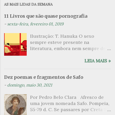
m
AS MAIS LIDAS DA SEMANA
e
n
11 Livros que são quase pornografia
t
-
sexta-feira, fevereiro 01, 2019
á
Ilustração: T. Hanuka O sexo
r
sempre esteve presente na
i
literatura, embora nem sempre de
o
maneira explícita. Há escritores
s
que mergulharam em sua própria
LEIA MAIS »
sexualidade como se a arte pudesse
ser campo para um exercício
Dez poemas e fragmentos de Safo
psicanalítico e findaram por revelar
-
domingo, maio 30, 2021
a partir dessa intimidade o lado
mais escuro sobre. Esta lista
Por Pedro Belo Clara Afresco de
apresenta um conjunto de livros
uma jovem nomeada Safo. Pompeia,
nos quais os escritores se
55-79 d. C. Se passares por Creta 1
desnudam, livros que dispensam o