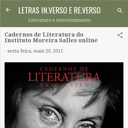
LETRAS IN.VERSO E RE.VERSO
Pular para o conteúdo principal
Literatura e entretenimento
Cadernos de Literatura do
Instituto Moreira Salles online
-
sexta-feira, maio 20, 2011