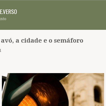
Pular para o conteúdo principal
RE.VERSO
ento
 avó, a cidade e o semáforo
1