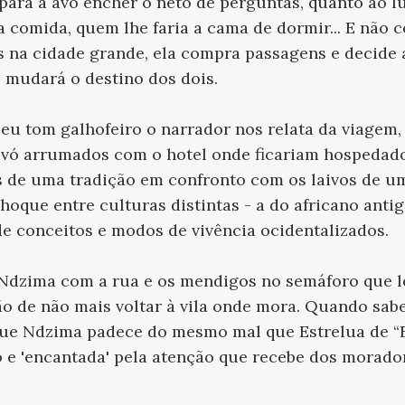
 para a avó encher o neto de perguntas, quanto ao l
da comida, quem lhe faria a cama de dormir... E nã
s na cidade grande, ela compra passagens e decide 
 mudará o destino dos dois.
u tom galhofeiro o narrador nos relata da viagem,
avó arrumados com o hotel onde ficariam hospeda
es de uma tradição em confronto com os laivos de 
hoque entre culturas distintas - a do africano anti
e conceitos e modos de vivência ocidentalizados.
Ndzima com a rua e os mendigos no semáforo que le
ão de não mais voltar à vila onde mora. Quando sab
ue Ndzima padece do mesmo mal que Estrelua de “En
 e 'encantada' pela atenção que recebe dos morador