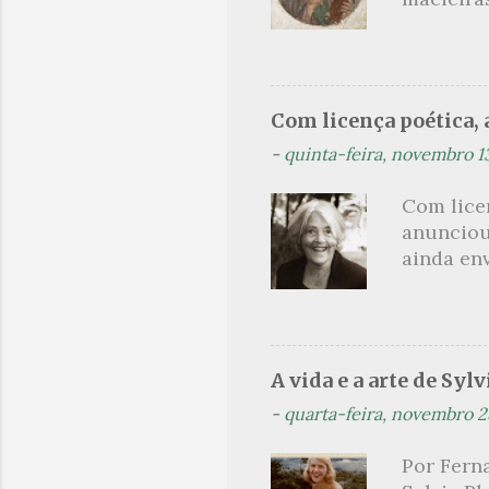
termina 
rosas, n
no prado 
um aroma 
voluptuo
Com licença poética, a
madrugad
-
quinta-feira, novembro 1
maçã ver
*** Véspe
Com lice
trazes a
anunciou
ainda en
Não sou f
não, cre
linhagens
a minha v
A vida e a arte de Sylv
maldição
-
quarta-feira, novembro 2
experiên
primário
Por Ferna
toda sua 