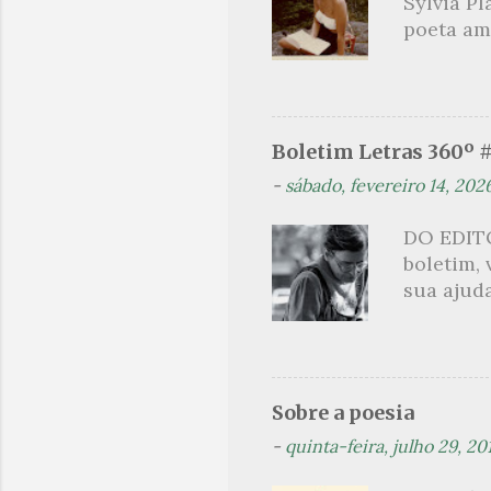
Sylvia Pl
na hora d
poeta am
oportunid
lendária
como mul
não era a
homens c
Boletim Letras 360º 
Hughes. 
-
sábado, fevereiro 14, 202
aluna des
foi conv
DO EDITO
temporad
boletim,
ao livro 
sua ajuda
jornalism
que post
são segu
se pelo 
Orides Fo
Sobre a poesia
acompanh
-
quinta-feira, julho 29, 20
(Flip) de
Projeto t