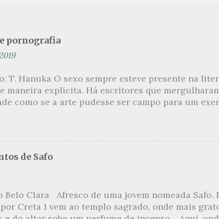
se pornografia
 2019
ão: T. Hanuka O sexo sempre esteve presente na lit
e maneira explícita. Há escritores que mergulhara
ade como se a arte pudesse ser campo para um exerc
por revelar a partir dessa intimidade o lado mais es
 um conjunto de livros nos quais os escritores se 
m o pudor para narrar cenas de elevado tom. Christi
 uma romancista francesa quase desconhecida no B
tos de Safo
ora de um livro chamado Pourquoi le Brésil ?, tem 
s figuras que se filiam à tradição da qual faz part
999, ela publica L’Inceste , a obra pela qual sempre
o Belo Clara Afresco de uma jovem nomeada Safo. P
r de uma narrativa que recupera a relação incestuo
 por Creta 1 vem ao templo sagrado, onde mais grat
s Petits , outra obra sua, já inicia com uma felação 
s e do altar sobe um perfume de incenso. Aqui, ond