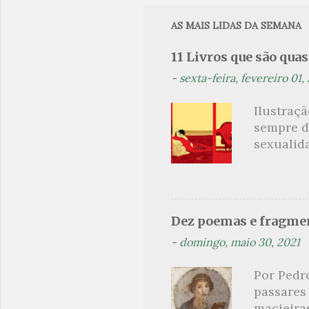
m
e
AS MAIS LIDAS DA SEMANA
n
11 Livros que são qua
t
-
sexta-feira, fevereiro 01,
á
r
Ilustraç
i
sempre d
o
sexualid
findaram 
s
apresenta
dispensa
presente
Dez poemas e fragmen
sido aut
-
domingo, maio 30, 2021
principai
Nin. Em 1
Por Pedr
se trata
passares
filha. Le
macieira