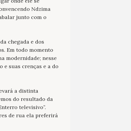
ugar onde ele se
o convencendo Ndzima
abalar junto com o
 da chegada e dos
dos. Em todo momento
uma modernidade; nesse
go e suas crenças e a do
vará a distinta
emos do resultado da
terro televisivo”.
es de rua ela preferirá