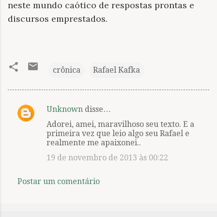
neste mundo caótico de respostas prontas e
discursos emprestados.
crônica
Rafael Kafka
Unknown
disse…
C
Adorei, amei, maravilhoso seu texto. E a
o
primeira vez que leio algo seu Rafael e
m
realmente me apaixonei..
e
19 de novembro de 2013 às 00:22
n
Postar um comentário
t
á
r