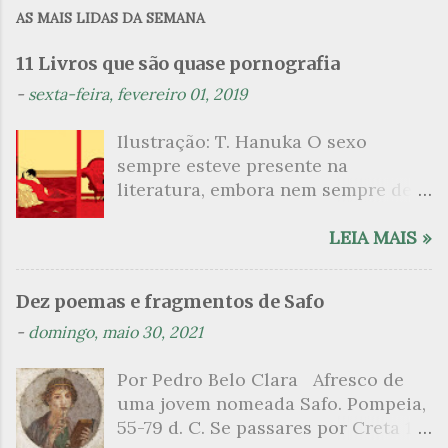
i
AS MAIS LIDAS DA SEMANA
o
11 Livros que são quase pornografia
s
-
sexta-feira, fevereiro 01, 2019
Ilustração: T. Hanuka O sexo
sempre esteve presente na
literatura, embora nem sempre de
maneira explícita. Há escritores
que mergulharam em sua própria
LEIA MAIS »
sexualidade como se a arte pudesse
ser campo para um exercício
Dez poemas e fragmentos de Safo
psicanalítico e findaram por revelar
-
domingo, maio 30, 2021
a partir dessa intimidade o lado
mais escuro sobre. Esta lista
Por Pedro Belo Clara Afresco de
apresenta um conjunto de livros
uma jovem nomeada Safo. Pompeia,
nos quais os escritores se
55-79 d. C. Se passares por Creta 1
desnudam, livros que dispensam o