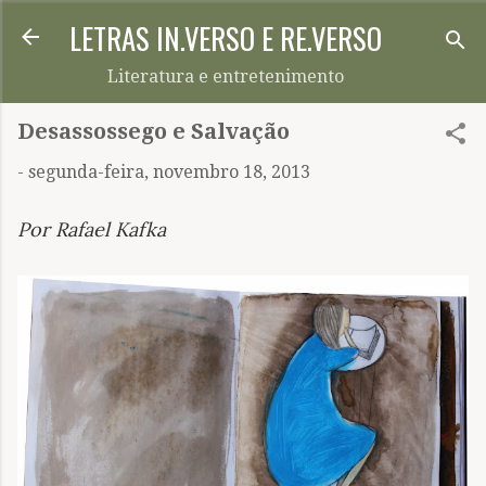
LETRAS IN.VERSO E RE.VERSO
Pular para o conteúdo principal
Literatura e entretenimento
Desassossego e Salvação
-
segunda-feira, novembro 18, 2013
Por Rafael Kafka