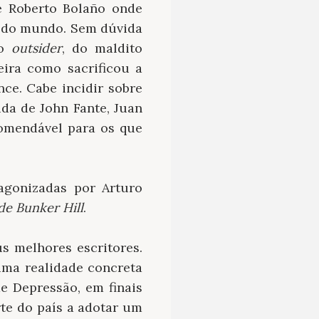
e Roberto Bolaño onde
s do mundo. Sem dúvida
do
outsider
, do maldito
ira como sacrificou a
ce. Cabe incidir sobre
ida de John Fante, Juan
comendável para os que
agonizadas por Arturo
de Bunker Hill
.
s melhores escritores.
uma realidade concreta
e Depressão, em finais
te do país a adotar um