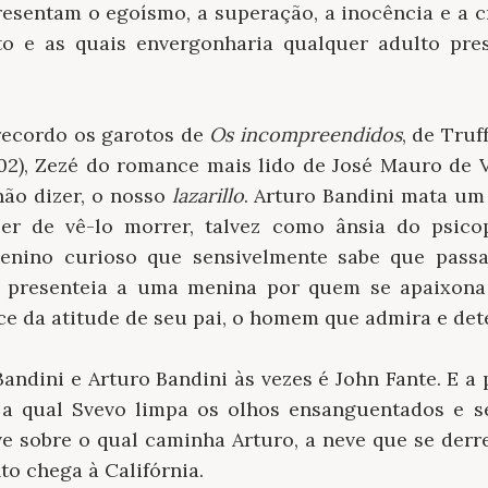
presentam o egoísmo, a superação, a inocência e a 
to e as quais envergonharia qualquer adulto pre
 recordo os garotos de
Os incompreendidos
, de Truf
02), Zezé do romance mais lido de José Mauro de
ão dizer, o nosso
lazarillo
. Arturo Bandini mata u
zer de vê-lo morrer, talvez como ânsia do psic
enino curioso que sensivelmente sabe que pass
ni presenteia a uma menina por quem se apaixo
e da atitude de seu pai, o homem que admira e det
Bandini e Arturo Bandini às vezes é John Fante. E 
a qual Svevo limpa os olhos ensanguentados e se
ve sobre o qual caminha Arturo, a neve que se derr
o chega à Califórnia.