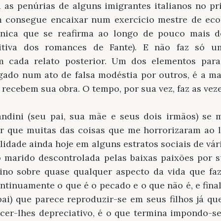
as penúrias de alguns imigrantes italianos no pr
m consegue encaixar num exercício mestre de eco
única que se reafirma ao longo de pouco mais d
nitiva dos romances de Fante). E não faz só u
m cada relato posterior. Um dos elementos par
gado num ato de falsa modéstia por outros, é a ma
recebem sua obra. O tempo, por sua vez, faz as vezes
andini (seu pai, sua mãe e seus dois irmãos) se m
ar que muitas das coisas que me horrorizaram ao l
lidade ainda hoje em alguns estratos sociais de vár
 marido descontrolada pelas baixas paixões por sua
vino sobre quase qualquer aspecto da vida que fa
ntinuamente o que é o pecado e o que não é, e fina
pai) que parece reproduzir-se em seus filhos já q
ecer-lhes depreciativo, é o que termina impondo-