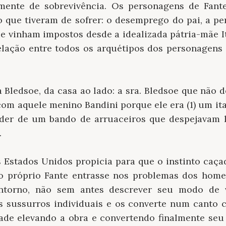
mente de sobrevivência. Os personagens de Fante
que tiveram de sofrer: o desemprego do pai, a pe
e vinham impostos desde a idealizada pátria-mãe Itá
relação entre todos os arquétipos dos personagens
a Bledsoe, da casa ao lado: a sra. Bledsoe que não 
com aquele menino Bandini porque ele era (1) um ital
íder de um bando de arruaceiros que despejavam l
.
s Estados Unidos propicia para que o instinto caç
 o próprio Fante entrasse nos problemas dos hom
ntorno, não sem antes descrever seu modo de 
s sussurros individuais e os converte num canto co
idade elevando a obra e convertendo finalmente seu