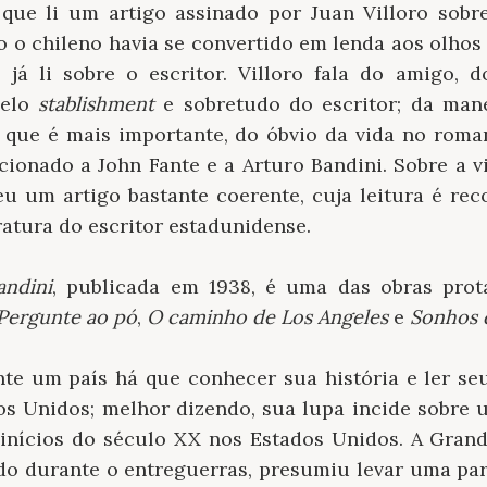
que li um artigo assinado por Juan Villoro sobr
o o chileno havia se convertido em lenda aos olho
já li sobre o escritor. Villoro fala do amigo, 
pelo
stablishment
e sobretudo do escritor; da mane
 que é mais importante, do óbvio da vida no roman
cionado a John Fante e a Arturo Bandini. Sobre a v
u um artigo bastante coerente, cuja leitura é re
ratura do escritor estadunidense.
andini
, publicada em 1938, é uma das obras prot
Pergunte ao pó
,
O caminho de Los Angeles
e
Sonhos 
te um país há que conhecer sua história e ler seu
os Unidos; melhor dizendo, sua lupa incide sobre 
inícios do século XX nos Estados Unidos. A Grand
odo durante o entreguerras, presumiu levar uma par