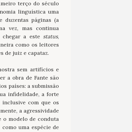
imeiro terço do século
nomia linguística uma
e duzentas páginas (a
ma vez, mas continua
a chegar a este
status
,
neira como os leitores
 de juiz e capataz.
ostra sem artifícios e
er a obra de Fante são
ios países: a submissão
 infidelidade, a forte
z inclusive com que os
lmente, a agressividade
ue o modelo de conduta
se como uma espécie de