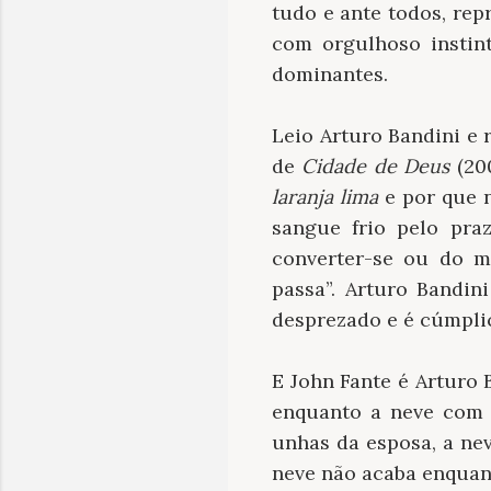
tudo e ante todos, re
com orgulhoso instin
dominantes.
Leio Arturo Bandini e
de
Cidade de Deus
(20
laranja lima
e por que n
sangue frio pelo pra
converter-se ou do m
passa”. Arturo Bandi
desprezado e é cúmplic
E John Fante é Arturo 
enquanto a neve com 
unhas da esposa, a ne
neve não acaba enquant