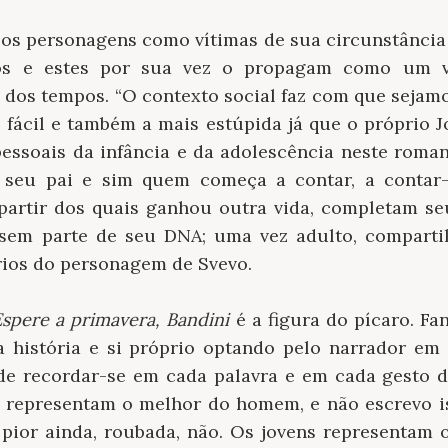
e os personagens como vítimas de sua circunstância
hos e estes por sua vez o propagam como um v
 dos tempos. “O contexto social faz com que sejam
is fácil e também a mais estúpida já que o próprio 
pessoais da infância e da adolescência neste roma
eu pai e sim quem começa a contar, a contar-
 partir dos quais ganhou outra vida, completam s
ssem parte de seu DNA; uma vez adulto, compartil
ios do personagem de Svevo.
Espere a primavera, Bandini
é a figura do pícaro. Fan
a história e si próprio optando pelo narrador em 
 de recordar-se em cada palavra e em cada gesto d
 representam o melhor do homem, e não escrevo is
 pior ainda, roubada, não. Os jovens representam o