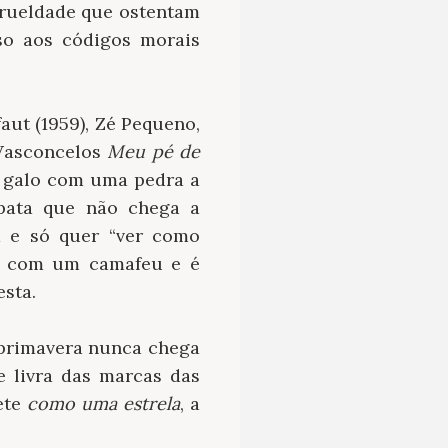
crueldade que ostentam
so aos códigos morais
faut (1959), Zé Pequeno,
 Vasconcelos
Meu pé de
m galo com uma pedra a
opata que não chega a
a e só quer “ver como
na com um camafeu e é
esta.
a primavera nunca chega
 livra das marcas das
ete
como uma estrela
, a