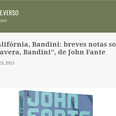
Pular para o conteúdo principal
RE.VERSO
ento
lifórnia, Bandini: breves notas s
avera, Bandini”, de John Fante
23, 2015