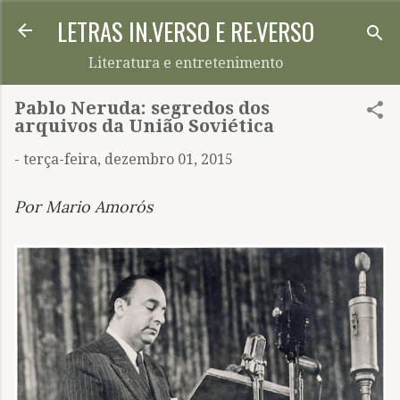
LETRAS IN.VERSO E RE.VERSO
Pular para o conteúdo principal
Literatura e entretenimento
Pablo Neruda: segredos dos
arquivos da União Soviética
-
terça-feira, dezembro 01, 2015
Por Mario Amorós