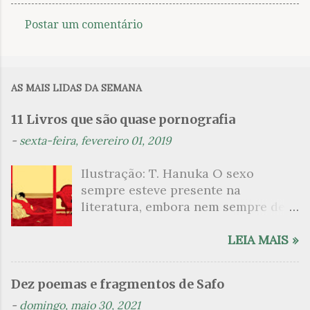
Postar um comentário
C
o
m
AS MAIS LIDAS DA SEMANA
e
n
11 Livros que são quase pornografia
t
-
sexta-feira, fevereiro 01, 2019
á
Ilustração: T. Hanuka O sexo
r
sempre esteve presente na
i
literatura, embora nem sempre de
o
maneira explícita. Há escritores
s
que mergulharam em sua própria
LEIA MAIS »
sexualidade como se a arte pudesse
ser campo para um exercício
Dez poemas e fragmentos de Safo
psicanalítico e findaram por revelar
-
domingo, maio 30, 2021
a partir dessa intimidade o lado