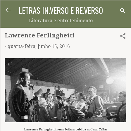
LETRAS IN.VERSO E RE.VERSO
Pular para o conteúdo principal
Literatura e entretenimento
Lawrence Ferlinghetti
-
quarta-feira, junho 15, 2016
Lawrence Ferlinghetti numa leitura pública no Jazz Cellar