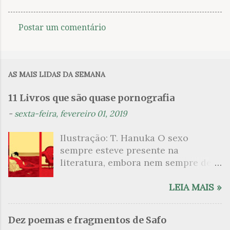
Postar um comentário
C
o
m
AS MAIS LIDAS DA SEMANA
e
n
11 Livros que são quase pornografia
t
-
sexta-feira, fevereiro 01, 2019
á
Ilustração: T. Hanuka O sexo
r
sempre esteve presente na
i
literatura, embora nem sempre de
o
maneira explícita. Há escritores
s
que mergulharam em sua própria
LEIA MAIS »
sexualidade como se a arte pudesse
ser campo para um exercício
Dez poemas e fragmentos de Safo
psicanalítico e findaram por revelar