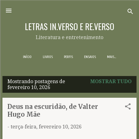
Pular para o conteúdo principal
LETRAS IN.VERSO E RE.VERSO
Literatura e entretenimento
INÍCIO
LIVROS
PERFIS
ENSAIOS
MAIS…
Mostrando postagens de
MOSTRAR TUDO
P
fevereiro 10, 2026
o
s
Deus na escuridão, de Valter
t
Hugo Mãe
a
-
terça-feira, fevereiro 10, 2026
g
e