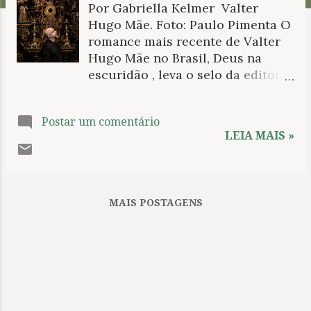
Por Gabriella Kelmer Valter
n
Hugo Mãe. Foto: Paulo Pimenta O
s
romance mais recente de Valter
Hugo Mãe no Brasil, Deus na
escuridão , leva o selo da editora
Biblioteca Azul e foi lançado em
2024, tendo como temáticas
Postar um comentário
centrais o amor familiar e o amor
LEIA MAIS »
divino, sendo os dois
correspondentes ao longo da
obra. A narrativa é inaugurada
com o nascimento de Serafim,
MAIS POSTAGENS
mais comumente chamado de
Pouquinho, menino nascido “sem
as origens” (metáfora elucidada
no mesmo período pelo uso de
outra, que diz ter vindo ele
“mordido entre as pernas”). O
romance é elaborado do ponto de