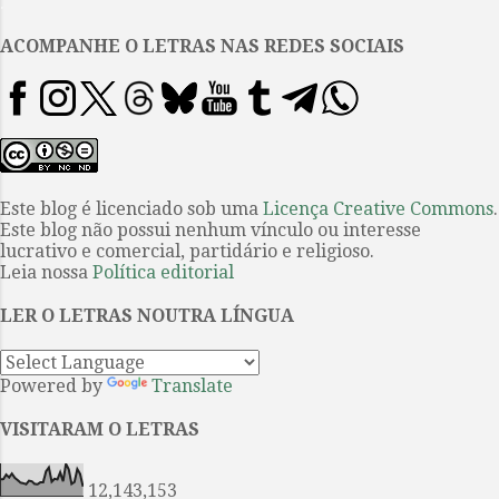
.
vista do filho mais velho da
família, Paulinho, o Felicíssimo,
ACOMPANHE O LETRAS NAS REDES SOCIAIS
cuja perspectiva fraterna e
protetora circunda a existência
castrada do irmão, moldando-se a
ela. Dividida em três partes,
chamadas “O nascimento de
Pouquinho”, “O evangelho
Este blog é licenciado sob uma
Licença Creative Commons
.
Este blog não possui nenhum vínculo ou interesse
segundo aqueles que sofrem” e
lucrativo e comercial, partidário e religioso.
“Felicíssimo irmão”, a obra
Leia nossa
Política editorial
acompanha momentos diferentes
da relação entre os irmãos. Serve
LER O LETRAS NOUTRA LÍNGUA
a primeira seção, mais longa, de
introdução ao nascimento de Po...
Powered by
Translate
VISITARAM O LETRAS
12,143,153