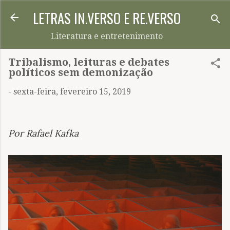
LETRAS IN.VERSO E RE.VERSO
Pular para o conteúdo principal
Literatura e entretenimento
Tribalismo, leituras e debates
políticos sem demonização
-
sexta-feira, fevereiro 15, 2019
Por Rafael Kafka