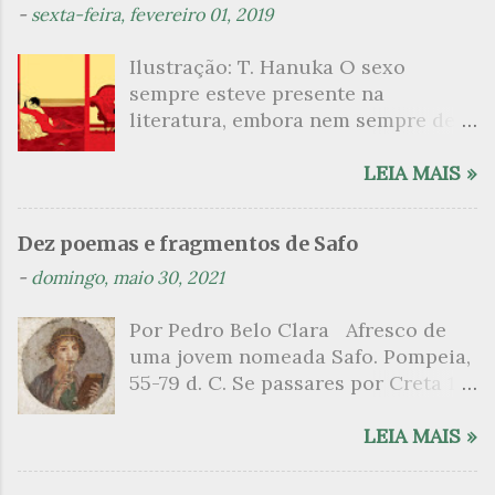
t
-
sexta-feira, fevereiro 01, 2019
á
Ilustração: T. Hanuka O sexo
r
sempre esteve presente na
i
literatura, embora nem sempre de
o
maneira explícita. Há escritores
s
que mergulharam em sua própria
LEIA MAIS »
sexualidade como se a arte pudesse
ser campo para um exercício
Dez poemas e fragmentos de Safo
psicanalítico e findaram por revelar
-
domingo, maio 30, 2021
a partir dessa intimidade o lado
mais escuro sobre. Esta lista
Por Pedro Belo Clara Afresco de
apresenta um conjunto de livros
uma jovem nomeada Safo. Pompeia,
nos quais os escritores se
55-79 d. C. Se passares por Creta 1
desnudam, livros que dispensam o
vem ao templo sagrado, onde mais
pudor para narrar cenas de elevado
grato é o pomar de macieiras e do
LEIA MAIS »
tom. Christine Angot, até o presente
altar sobe um perfume de incenso.
uma romancista francesa quase
Aqui, onde a sombra é a das rosas,
desconhecida no Brasil embora