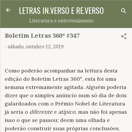
LETRAS IN.VERSO E RE.VERSO
Pular para o conteúdo principal
Literatura e entretenimento
Boletim Letras 360º #347
-
sábado, outubro 12, 2019
Como poderão acompanhar na leitura desta
edição do Boletim Letras 360º, esta foi uma
semana extremamente agitada. Alguém poderia
dizer que o simples anúncio num só dia de dois
galardoados com o Prêmio Nobel de Literatura
já seria o
diferente
e
atípico
, mas não foi apenas
isso o que se passou; deem uma olhada e
poderão construir suas próprias conclusões.