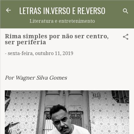
LETRAS IN.VERSO E RE.VERSO
Pular para o conteúdo principal
Literatura e entretenimento
Rima simples por não ser centro,
ser periferia
-
sexta-feira, outubro 11, 2019
Por Wagner Silva Gomes