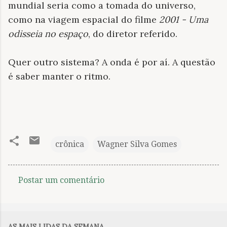
mundial seria como a tomada do universo,
como na viagem espacial do filme
2001 - Uma
odisseia no espaço
, do diretor referido.
Quer outro sistema? A onda é por aí. A questão
é saber manter o ritmo.
crônica
Wagner Silva Gomes
Postar um comentário
C
o
m
AS MAIS LIDAS DA SEMANA