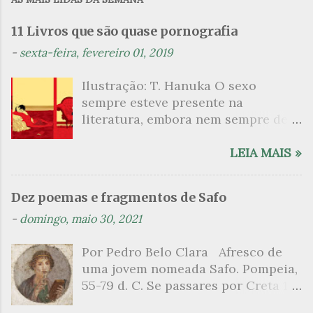
e
n
11 Livros que são quase pornografia
t
-
sexta-feira, fevereiro 01, 2019
á
Ilustração: T. Hanuka O sexo
r
sempre esteve presente na
i
literatura, embora nem sempre de
o
maneira explícita. Há escritores
s
que mergulharam em sua própria
LEIA MAIS »
sexualidade como se a arte pudesse
ser campo para um exercício
Dez poemas e fragmentos de Safo
psicanalítico e findaram por revelar
-
domingo, maio 30, 2021
a partir dessa intimidade o lado
mais escuro sobre. Esta lista
Por Pedro Belo Clara Afresco de
apresenta um conjunto de livros
uma jovem nomeada Safo. Pompeia,
nos quais os escritores se
55-79 d. C. Se passares por Creta 1
desnudam, livros que dispensam o
vem ao templo sagrado, onde mais
pudor para narrar cenas de elevado