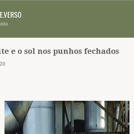
Pular para o conteúdo principal
RE.VERSO
ento
ite e o sol nos punhos fechados
020