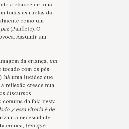
ando a chance de uma
em todas as ruelas da
uralmente como um
 paz
(Panfleto). O
rovoca. Assumir um
 imagem da criança,
um
 é tocado com os pés
), há uma lucidez que
 a reflexão cresce nua,
os discursos
s comuns da fala nesta
do / essa vitória é de
arizam a necessidade
ta coloca,
tem que