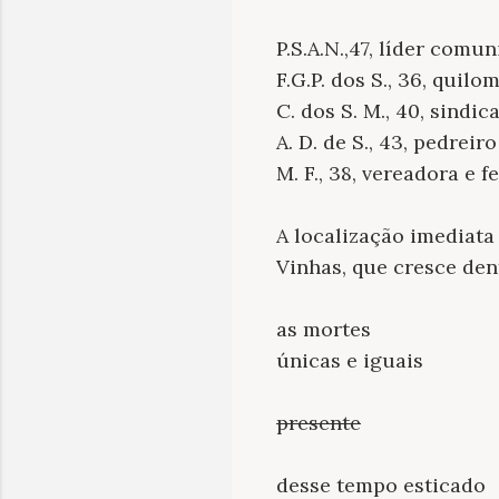
P.S.A.N.,47, líder comun
F.G.P. dos S., 36, quilo
C. dos S. M., 40, sindic
A. D. de S., 43, pedreir
M. F., 38, vereadora e 
A localização imediata
Vinhas, que cresce den
as mortes
únicas e iguais
presente
desse tempo esticado