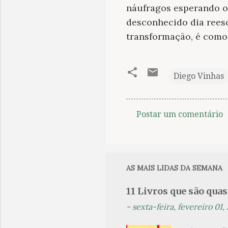
náufragos esperando o 
desconhecido dia reesc
transformação, é como
Diego Vinhas
Postar um comentário
C
o
m
e
AS MAIS LIDAS DA SEMANA
n
11 Livros que são qua
t
-
sexta-feira, fevereiro 01,
á
r