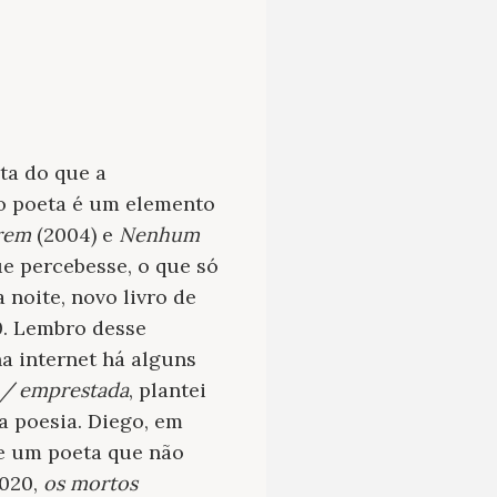
ta do que a
do poeta é um elemento
rrem
(2004) e
Nenhum
e percebesse, o que só
 noite, novo livro de
0. Lembro desse
a internet há alguns
,/ emprestada
, plantei
a poesia. Diego, em
de um poeta que não
2020,
os mortos