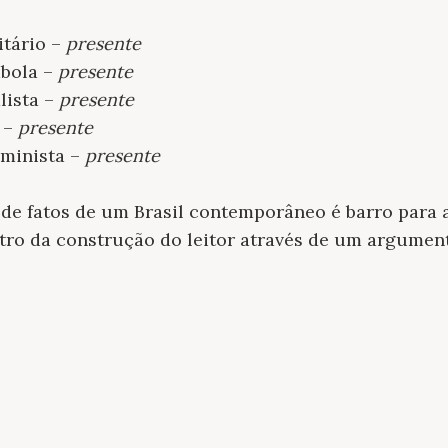
itário –
presente
mbola –
presente
alista –
presente
o –
presente
feminista –
presente
 de fatos de um Brasil contemporâneo é barro para 
tro da construção do leitor através de um argument