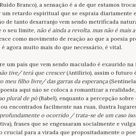
Ruído Branco), a sensação é a de que estamos troc
 um retardo espiritual que se espraia diariamente 
ão de tanto desarranjo vem sendo metrificada nat
é o seu limite,
não é ainda a revolta. mas não é mais a
esce como movimento de reação ao que a poesia p
é agora muito mais do que necessário, é vital.
re um país que vem sendo maculado é exaurido na
não tive/ terá que crescer
(Antilírio), assim o futuro
o meu filho livre/ das garras da esperança
(Sentinela
A poesia aqui não se coloca a romantizar a realidade,
ao plural de pó
(Babel), enquanto a percepção sobre 
ou encontrados facilmente nas ruas, ilustra lugare
rofundamente o ocorrido / trata-se de um caso isola
tiva), frases que se engessaram socialmente e vulg
o crucial para a virada que propositadamente o poe