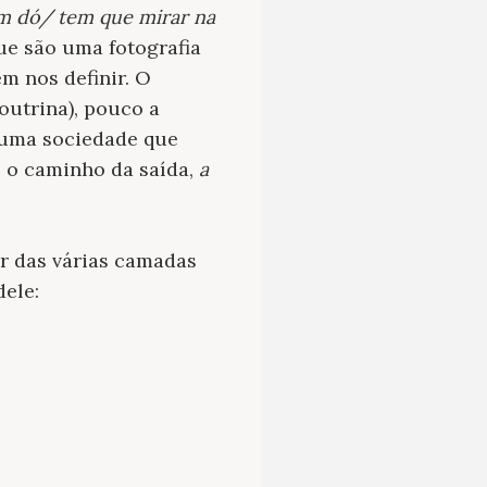
em dó/ tem que mirar na
ue são uma fotografia
m nos definir. O
outrina), pouco a
 uma sociedade que
o o caminho da saída,
a
r das várias camadas
dele: