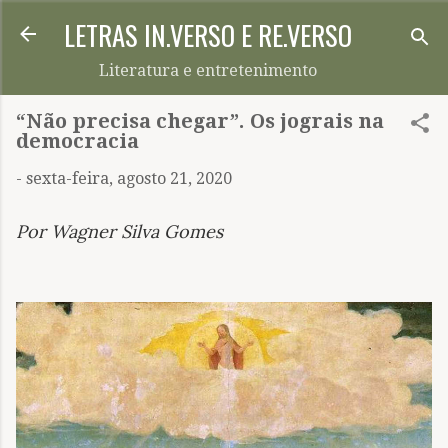
LETRAS IN.VERSO E RE.VERSO
Pular para o conteúdo principal
Literatura e entretenimento
“Não precisa chegar”. Os jograis na
democracia
-
sexta-feira, agosto 21, 2020
Por Wagner Silva Gomes