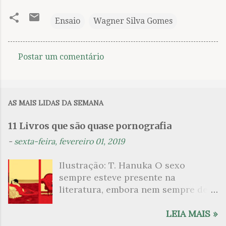
Ensaio
Wagner Silva Gomes
Postar um comentário
C
o
m
AS MAIS LIDAS DA SEMANA
e
n
11 Livros que são quase pornografia
t
-
sexta-feira, fevereiro 01, 2019
á
Ilustração: T. Hanuka O sexo
r
sempre esteve presente na
i
literatura, embora nem sempre de
o
maneira explícita. Há escritores
s
que mergulharam em sua própria
LEIA MAIS »
sexualidade como se a arte pudesse