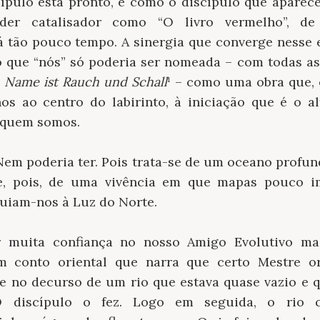
ípulo está pronto, e como o discípulo que aparec
er catalisador como “O livro vermelho”, de
tão pouco tempo. A sinergia que converge nesse 
o que “nós” só poderia ser nomeada – com todas as 
s
Name ist Rauch und Schall
¹ – como uma obra que, 
os ao centro do labirinto, à iniciação que é o 
 quem somos.
Nem poderia ter. Pois trata-se de um oceano profun
-se, pois, de uma vivência em que mapas pouco i
guiam-nos à Luz do Norte.
r muita confiança no nosso Amigo Evolutivo mai
 conto oriental que narra que certo Mestre 
se no decurso de um rio que estava quase vazio e q
discípulo o fez. Logo em seguida, o rio 