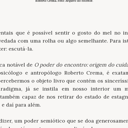
Roberto Crema. Foto: Arquivo do escritor.
ntais que é possível sentir o gosto do mel no in
edada com uma rolha ou algo semelhante. Para isto,
zer: escutá-la.
ica notável de
O poder do encontro: origem do cuid
 psicólogo e antropólogo Roberto Crema, é exata
percebermos o objeto livro que contém os sincerís
radigma, já se instila em nosso interior um 
 também capaz de nos retirar do estado de estagn
 e daí para além.
 dizer, um poder semiótico que se doa generosame