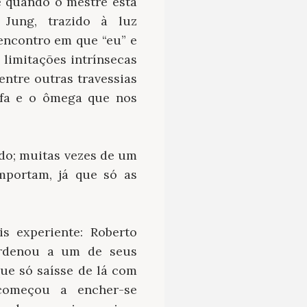
e quando o mestre está
 Jung, trazido à luz
encontro em que “eu” e
limitações intrínsecas
entre outras travessias
alfa e o ômega que nos
do; muitas vezes de um
mportam, já que só as
s experiente: Roberto
ordenou a um de seus
ue só saísse de lá com
começou a encher-se