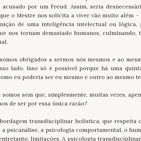
r acusado por um Freud. Assim, seria desnecessár
 que o Mestre nos solicita a viver vão muito além – 
ição de uma inteligência intelectual ou lógica,
 que nos tornam demasiado humanos, culminando, t
al.
omos obrigados a sermos nós mesmos e ao mesm
so lado. Isso só é possível porque há uma quint
como eu poderia ser eu mesmo e outro ao mesmo t
e somos sem que, simplesmente, muitas vezes, ape
os de ser por essa única razão?
abordagem transdisciplinar holística, que respeita
– a psicanálise, a psicologia comportamental, o hum
entretanto, limitações. A psicologia transdisciplina