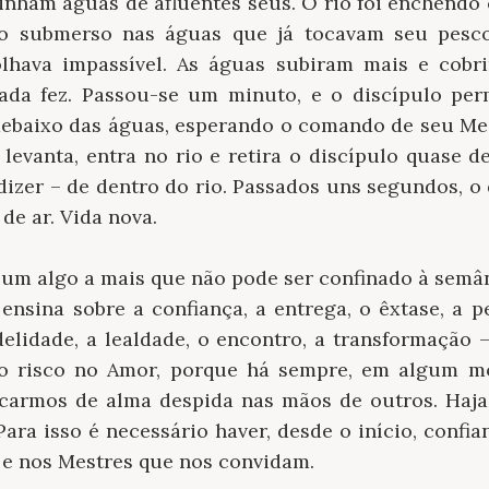
inham águas de afluentes seus. O rio foi enchendo 
ndo submerso nas águas que já tocavam seu pesc
olhava impassível. As águas subiram mais e cobr
nada fez. Passou-se um minuto, e o discípulo per
debaixo das águas, esperando o comando de seu Me
levanta, entra no rio e retira o discípulo quase d
dizer – de dentro do rio. Passados uns segundos, o
e ar. Vida nova.
um algo a mais que não pode ser confinado à semân
ensina sobre a confiança, a entrega, o êxtase, a p
idelidade, a lealdade, o encontro, a transformação 
o risco no Amor, porque há sempre, em algum m
carmos de alma despida nas mãos de outros. Haja
 Para isso é necessário haver, desde o início, confia
e nos Mestres que nos convidam.