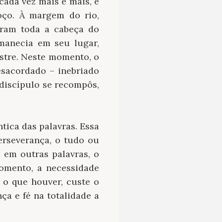
cada vez mais e mais, e
oço. À margem do rio,
iram toda a cabeça do
manecia em seu lugar,
stre. Neste momento, o
esacordado – inebriado
 discípulo se recompôs,
tica das palavras. Essa
erseverança, o tudo ou
– em outras palavras, o
omento, a necessidade
 o que houver, custe o
nça e fé na totalidade a