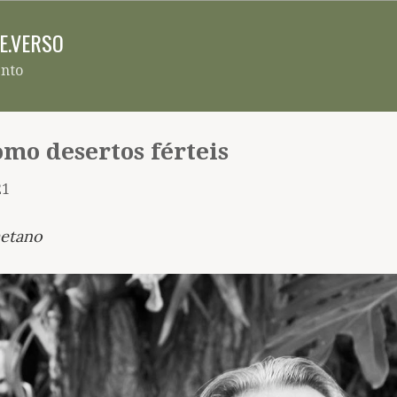
Pular para o conteúdo principal
RE.VERSO
ento
omo desertos férteis
21
aetano