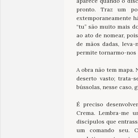
aparece quando o disc
pronto. Traz um pod
extemporaneamente há 
“tu” são muito mais d
ao ato de nomear, poi
de mãos dadas, leva-n
permite tornarmo-nos
A obra não tem mapa. 
deserto vasto; trata
bússolas, nesse caso, 
É preciso desenvolve
Crema. Lembra-me um
discípulos que entras
um comando seu. O 