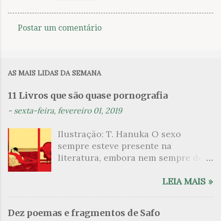
Postar um comentário
C
o
m
AS MAIS LIDAS DA SEMANA
e
n
11 Livros que são quase pornografia
t
-
sexta-feira, fevereiro 01, 2019
á
Ilustração: T. Hanuka O sexo
r
sempre esteve presente na
i
literatura, embora nem sempre de
o
maneira explícita. Há escritores
s
que mergulharam em sua própria
LEIA MAIS »
sexualidade como se a arte pudesse
ser campo para um exercício
Dez poemas e fragmentos de Safo
psicanalítico e findaram por revelar