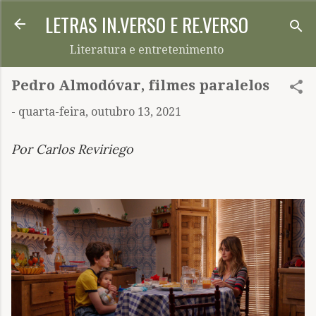
LETRAS IN.VERSO E RE.VERSO
Pular para o conteúdo principal
Literatura e entretenimento
Pedro Almodóvar, filmes paralelos
-
quarta-feira, outubro 13, 2021
Por Carlos Reviriego