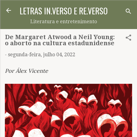
LETRAS IN.VERSO E RE.VERSO
Pular para o conteúdo principal
Literatura e entretenimento
De Margaret Atwood a Neil Young:
o aborto na cultura estadunidense
-
segunda-feira, julho 04, 2022
Por Álex Vicente