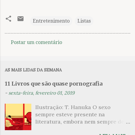
Entretenimento
Listas
Postar um comentário
C
o
m
AS MAIS LIDAS DA SEMANA
e
n
11 Livros que são quase pornografia
t
-
sexta-feira, fevereiro 01, 2019
á
Ilustração: T. Hanuka O sexo
r
sempre esteve presente na
i
literatura, embora nem sempre de
o
maneira explícita. Há escritores
s