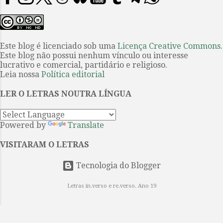
Rowland V. Lee (1937). “Cottage
figura de modo inequívoco entre os
Philomel” é um conto de O mistério
grandes textos da literatura
de Listerdale . O filme o primeiro
ocidental. Os leitores brasileiros,
sobre uma obra de Agatha Christie
Este blog é licenciado sob uma
Licença Creative Commons
.
em sua maioria, conhecem este
a ser produzido int...
Este blog não possui nenhum vínculo ou interesse
belo poema por meio da facilmente
lucrativo e comercial, partidário e religioso.
encontrável tradução portuguesa
Leia nossa
Política editorial
do Dr. Antônio José Lima Leitão, e,
LER O LETRAS NOUTRA LÍNGUA
mais recentemente, tiveram acesso
à continuação da obra graças à
empreitada coletiva coordenada
Powered by
Translate
por Guilherme Gontijo Flores, cujo
esforço resultou na publicação de
VISITARAM O LETRAS
Paraíso reconquistado (Editora de
Tecnologia do Blogger
cul...
Letras in.verso e re.verso. Ano 19