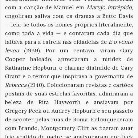
com a canção de Manuel em
Marujo intrépido
,
engoliram saliva com os dramas a Bette Davis
— leia-se todos os nomes próprios literalmente,
como toda a vida — e contaram cada dia que
faltava para a estreia nas cidadelas de
E o vento
levou
(1939). Por um centavo, viram Gary
Cooper baleado, apreciaram a nitidez de
Katharine Hepburn, o charme distraído de Cary
Grant e o terror que inspirava a governanta de
Rebecca
(1940). Colecionaram revistas e cartões
postais de suas estrelas favoritas, admiraram a
beleza de Rita Hayworth e ansiavam por
Gregory Peck ou Audrey Hepburn e seu passeio
de scooter pelas ruas de Roma. Enlouqueceram
com Brando, Montgomery Clift as fizeram suar
frio vestido de padre, se apaixonaram por Jack