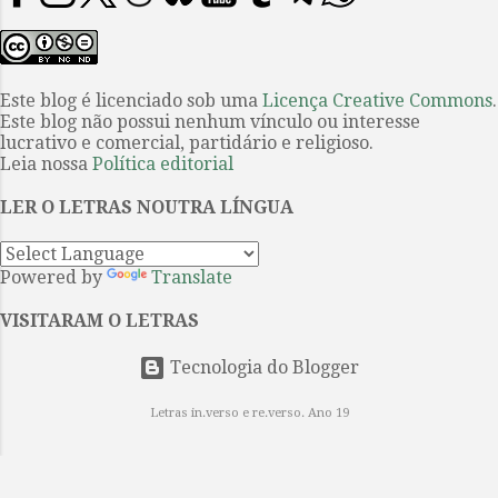
figura de modo inequívoco entre os
Philomel” é um conto de O mistério
grandes textos da literatura
de Listerdale . O filme o primeiro
ocidental. Os leitores brasileiros,
sobre uma obra de Agatha Christie
em sua maioria, conhecem este
Este blog é licenciado sob uma
Licença Creative Commons
.
a ser produzido int...
Este blog não possui nenhum vínculo ou interesse
belo poema por meio da facilmente
lucrativo e comercial, partidário e religioso.
encontrável tradução portuguesa
Leia nossa
Política editorial
do Dr. Antônio José Lima Leitão, e,
mais recentemente, tiveram acesso
LER O LETRAS NOUTRA LÍNGUA
à continuação da obra graças à
empreitada coletiva coordenada
Powered by
Translate
por Guilherme Gontijo Flores, cujo
esforço resultou na publicação de
VISITARAM O LETRAS
Paraíso reconquistado (Editora de
cul...
Tecnologia do Blogger
Letras in.verso e re.verso. Ano 19