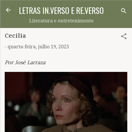
LETRAS IN.VERSO E RE.VERSO
Pular para o conteúdo principal
Literatura e entretenimento
Cecilia
-
quarta-feira, julho 19, 2023
Por José Larraza