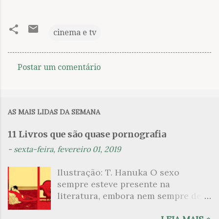
cinema e tv
Postar um comentário
C
o
m
AS MAIS LIDAS DA SEMANA
e
n
11 Livros que são quase pornografia
t
-
sexta-feira, fevereiro 01, 2019
á
Ilustração: T. Hanuka O sexo
r
sempre esteve presente na
i
literatura, embora nem sempre de
o
maneira explícita. Há escritores
s