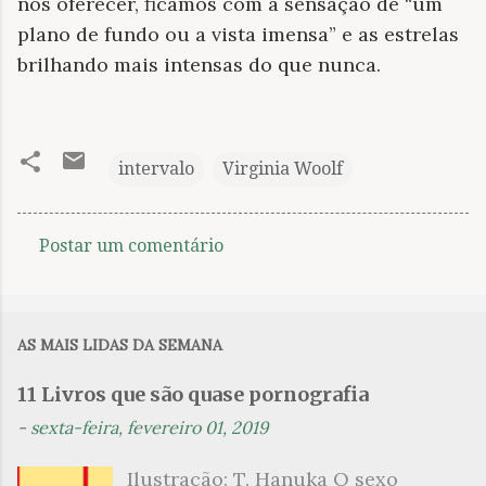
nos oferecer, ficamos com a sensação de “um
plano de fundo ou a vista imensa” e as estrelas
brilhando mais intensas do que nunca.
intervalo
Virginia Woolf
Postar um comentário
C
o
m
AS MAIS LIDAS DA SEMANA
e
n
11 Livros que são quase pornografia
t
-
sexta-feira, fevereiro 01, 2019
á
Ilustração: T. Hanuka O sexo
r