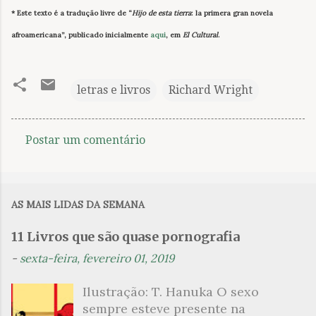
* Este texto é a tradução livre de “
Hijo de esta tierra
: la primera gran novela
afroamericana”, publicado inicialmente
aqui
, em
El Cultural
.
letras e livros
Richard Wright
Postar um comentário
C
o
m
AS MAIS LIDAS DA SEMANA
e
n
11 Livros que são quase pornografia
t
-
sexta-feira, fevereiro 01, 2019
á
Ilustração: T. Hanuka O sexo
r
sempre esteve presente na
i