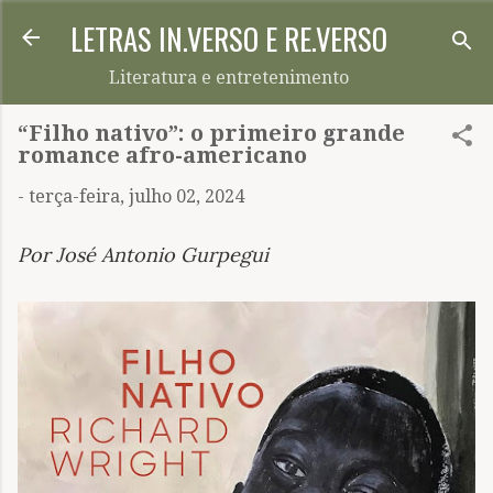
LETRAS IN.VERSO E RE.VERSO
Pular para o conteúdo principal
Literatura e entretenimento
“Filho nativo”: o primeiro grande
romance afro-americano
-
terça-feira, julho 02, 2024
Por José Antonio Gurpegui