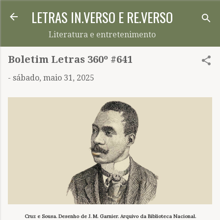
LETRAS IN.VERSO E RE.VERSO
Pular para o conteúdo principal
Literatura e entretenimento
Boletim Letras 360º #641
-
sábado, maio 31, 2025
Cruz e Sousa. Desenho de J. M. Garnier. Arquivo da Biblioteca Nacional.