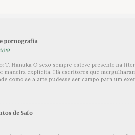
se pornografia
 2019
ão: T. Hanuka O sexo sempre esteve presente na lit
e maneira explícita. Há escritores que mergulhara
ade como se a arte pudesse ser campo para um exerc
por revelar a partir dessa intimidade o lado mais es
 um conjunto de livros nos quais os escritores se 
m o pudor para narrar cenas de elevado tom. Christi
 uma romancista francesa quase desconhecida no B
tos de Safo
ora de um livro chamado Pourquoi le Brésil ?, tem 
s figuras que se filiam à tradição da qual faz part
999, ela publica L’Inceste , a obra pela qual sempre