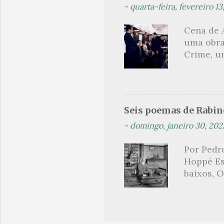
-
quarta-feira, fevereiro 13
paralelo
como met
Cena de 
heróico 
uma obra
próprio 
Crime, um
explicati
olharmos
um dos s
produçõe
uma pequ
Seis poemas de Rabi
na elabor
-
domingo, janeiro 30, 202
aqueles 
aura de u
Por Pedro
listas do
Hoppé Es
Philomel”
baixos, 
obra de A
águas ac
da flore
silencio
solitári