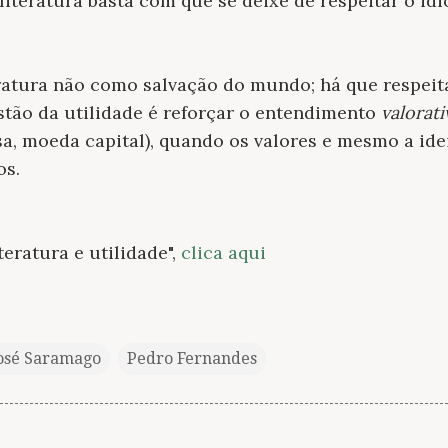
 a literatura basta com que se deixe de respeitar o i
ratura não como salvação do mundo; há que respeitar
estão da utilidade é reforçar o entendimento
valorat
sa, moeda capital), quando os valores e mesmo a idei
os.
teratura e utilidade",
clica aqui
osé Saramago
Pedro Fernandes