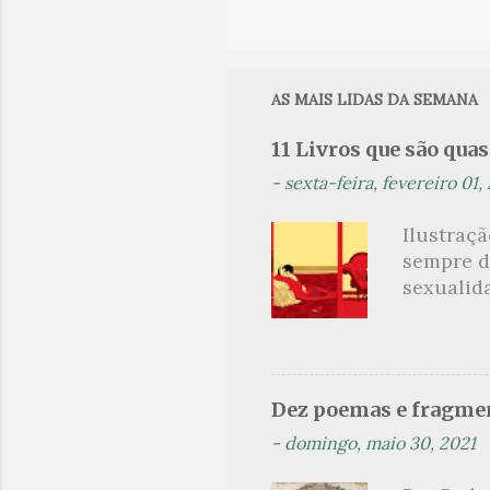
C
o
m
e
AS MAIS LIDAS DA SEMANA
n
11 Livros que são qua
t
-
sexta-feira, fevereiro 01,
á
r
Ilustraç
i
sempre d
o
sexualid
findaram 
s
apresenta
dispensa
presente
Dez poemas e fragmen
sido aut
-
domingo, maio 30, 2021
principai
Nin. Em 1