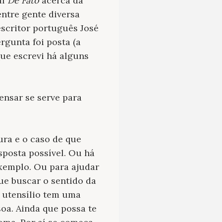
al
De Fato
acerca da
entre gente diversa
 escritor português José
ergunta foi posta (a
que escrevi há alguns
ensar se serve para
ura e o caso de que
sposta possível. Ou há
 exemplo. Ou para ajudar
que buscar o sentido da
m utensílio tem uma
oa. Ainda que possa te