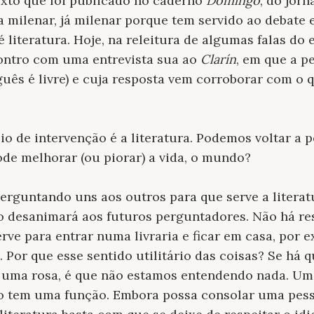
exto que foi publicado no caderno
Domingo
,
do jorn
a milenar, já milenar porque tem servido ao debate 
é literatura. Hoje, na releitura de algumas falas do
ontro com uma entrevista sua ao
Clarín
, em que a p
uês é livre) e cuja resposta vem corroborar com o 
io de intervenção é a literatura. Podemos voltar a p
pode melhorar (ou piorar) a vida, o mundo?
rguntando uns aos outros para que serve a literat
o desanimará aos futuros perguntadores. Não há re
 serve para entrar numa livraria e ficar em casa, por
 Por que esse sentido utilitário das coisas? Se há 
de uma rosa, é que não estamos entendendo nada. U
ão tem uma função. Embora possa consolar uma pess