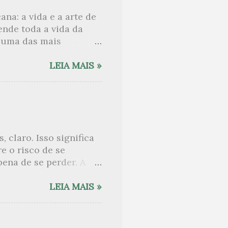
. Nem Salomão, com
ana: a vida e a arte de
ha lido este evangelho
eende toda a vida da
ua beleza. Na primeira
e uma das mais
iversos papéis-chave
e 1950 e 1960. Sylvia
LEIA MAIS »
le capaz de seduzir
nhecer o poeta Ted
s Estados Unidos, foi
w . Nos anos de 1950
selle e passou uma
 claro. Isso significa
las deram composição
e o risco de se
 professor de
pena de se perder. A
 de Joyce. Conduz o
as narrativas. Joyce é
LEIA MAIS »
e serve mais ou menos
isséia , de Homero. A
ria, porque os