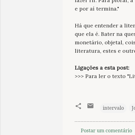
fazer rir. Para piorar,
e por aí termina."
Há que entender a lite
que ela é. Bater na qu
monetário, objetal, coi
literatura, estes e outr
Ligações a esta post:
>>> Para ler o texto "Li
intervalo
J
Postar um comentário