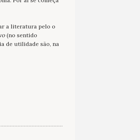
dioma. Por aí se começa
 a literatura pelo o
ivo
(no sentido
a de utilidade são, na