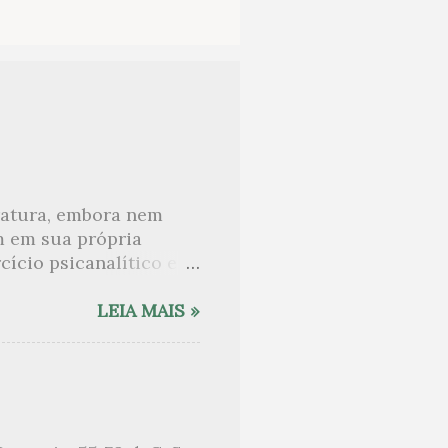
eratura, embora nem
m em sua própria
ício psicanalítico e
curo sobre. Esta lista
desnudam, livros que
LEIA MAIS »
ne Angot, até o
rasil embora tenha
sido lida como uma das
e nomes como o de Anaïs
 tem sido lembrada, por