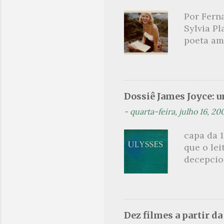
primário
Por Ferna
toda sua 
Sylvia Pl
na hora d
poeta am
oportunid
lendária
como mul
não era a
homens c
Dossiê James Joyce: 
Hughes. 
-
quarta-feira, julho 16, 20
aluna des
foi conv
capa da 1
temporad
que o lei
ao livro 
decepcion
jornalism
sinopse a
leitor, c
parcimon
de guia é
Dez filmes a partir d
leitura 