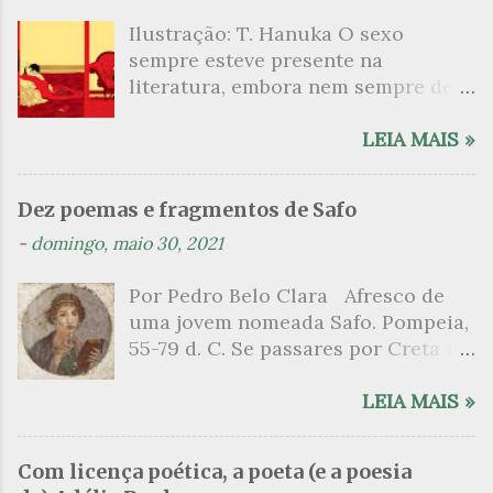
Ilustração: T. Hanuka O sexo
sempre esteve presente na
literatura, embora nem sempre de
maneira explícita. Há escritores
que mergulharam em sua própria
LEIA MAIS »
sexualidade como se a arte pudesse
ser campo para um exercício
Dez poemas e fragmentos de Safo
psicanalítico e findaram por revelar
-
domingo, maio 30, 2021
a partir dessa intimidade o lado
mais escuro sobre. Esta lista
Por Pedro Belo Clara Afresco de
apresenta um conjunto de livros
uma jovem nomeada Safo. Pompeia,
nos quais os escritores se
55-79 d. C. Se passares por Creta 1
desnudam, livros que dispensam o
vem ao templo sagrado, onde mais
pudor para narrar cenas de elevado
grato é o pomar de macieiras e do
LEIA MAIS »
tom. Christine Angot, até o presente
altar sobe um perfume de incenso.
uma romancista francesa quase
Aqui, onde a sombra é a das rosas,
desconhecida no Brasil embora
Com licença poética, a poeta (e a poesia
no meio dos ramos escorre a água,
tenha sido autora de um livro