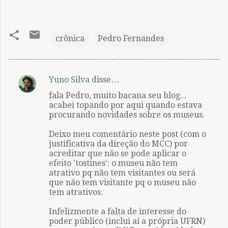
crônica
Pedro Fernandes
Yuno Silva
disse…
C
fala Pedro, muito bacana seu blog...
o
acabei topando por aqui quando estava
m
procurando novidades sobre os museus.
e
Deixo meu comentário neste post (com o
n
justificativa da direção do MCC) por
acreditar que não se pode aplicar o
t
efeito 'tostines': o museu não tem
á
atrativo pq não tem visitantes ou será
que não tem visitante pq o museu não
r
tem atrativos.
i
Infelizmente a falta de interesse do
o
poder público (inclui aí a própria UFRN)
s