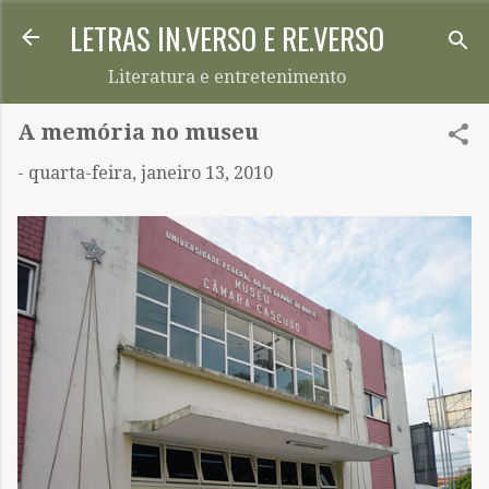
LETRAS IN.VERSO E RE.VERSO
Pular para o conteúdo principal
Literatura e entretenimento
A memória no museu
-
quarta-feira, janeiro 13, 2010