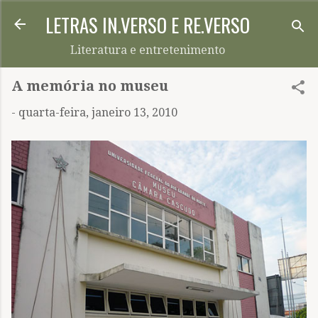
LETRAS IN.VERSO E RE.VERSO
Pular para o conteúdo principal
Literatura e entretenimento
A memória no museu
-
quarta-feira, janeiro 13, 2010