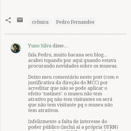
crônica
Pedro Fernandes
Yuno Silva
disse…
C
fala Pedro, muito bacana seu blog...
o
acabei topando por aqui quando estava
m
procurando novidades sobre os museus.
e
Deixo meu comentário neste post (com o
n
justificativa da direção do MCC) por
acreditar que não se pode aplicar o
t
efeito 'tostines': o museu não tem
á
atrativo pq não tem visitantes ou será
que não tem visitante pq o museu não
r
tem atrativos.
i
Infelizmente a falta de interesse do
o
poder público (inclui aí a própria UFRN)
s