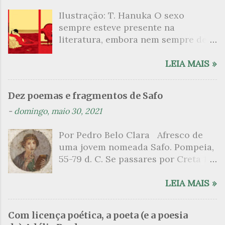
Ilustração: T. Hanuka O sexo
sempre esteve presente na
literatura, embora nem sempre de
maneira explícita. Há escritores
que mergulharam em sua própria
LEIA MAIS »
sexualidade como se a arte pudesse
ser campo para um exercício
Dez poemas e fragmentos de Safo
psicanalítico e findaram por revelar
-
domingo, maio 30, 2021
a partir dessa intimidade o lado
mais escuro sobre. Esta lista
Por Pedro Belo Clara Afresco de
apresenta um conjunto de livros
uma jovem nomeada Safo. Pompeia,
nos quais os escritores se
55-79 d. C. Se passares por Creta 1
desnudam, livros que dispensam o
vem ao templo sagrado, onde mais
pudor para narrar cenas de elevado
grato é o pomar de macieiras e do
LEIA MAIS »
tom. Christine Angot, até o presente
altar sobe um perfume de incenso.
uma romancista francesa quase
Aqui, onde a sombra é a das rosas,
desconhecida no Brasil embora
Com licença poética, a poeta (e a poesia
no meio dos ramos escorre a água,
tenha sido autora de um livro