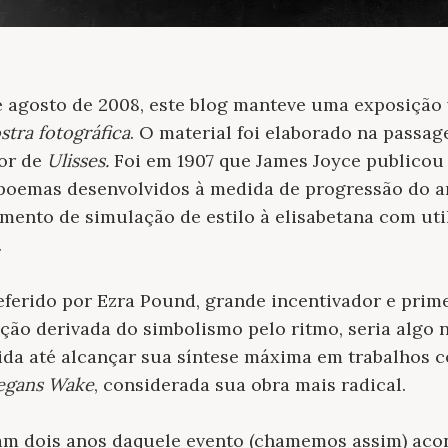
de agosto de 2008, este blog manteve uma exposição 
stra fotográfica
. O material foi elaborado na passa
tor de
Ulisses.
Foi em 1907 que James Joyce publico
s poemas desenvolvidos à medida de progressão do 
ento de simulação de estilo à elisabetana com uti
.
eferido por Ezra Pound, grande incentivador e prime
ão derivada do simbolismo pelo ritmo, seria algo n
ida até alcançar sua síntese máxima em trabalhos c
egans Wake
, considerada sua obra mais radical.
am dois anos daquele evento (chamemos assim) acon