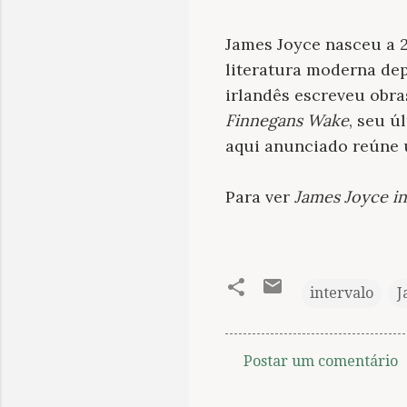
James Joyce nasceu a 2
literatura moderna de
irlandês escreveu obr
Finnegans Wake
, seu ú
aqui anunciado reúne 
Para ver
James Joyce in
intervalo
J
Postar um comentário
C
o