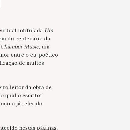
virtual intitulada
Um
gem do centenário da
u
Chamber Music
, um
amor entre o eu-poético
lização de muitos
iro leitor da obra de
o qual o escritor
omo o já referido
tecido nestas páginas,