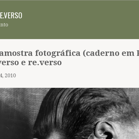
Pular para o conteúdo principal
RE.VERSO
ento
 amostra fotográfica (caderno em 
verso e re.verso
4, 2010