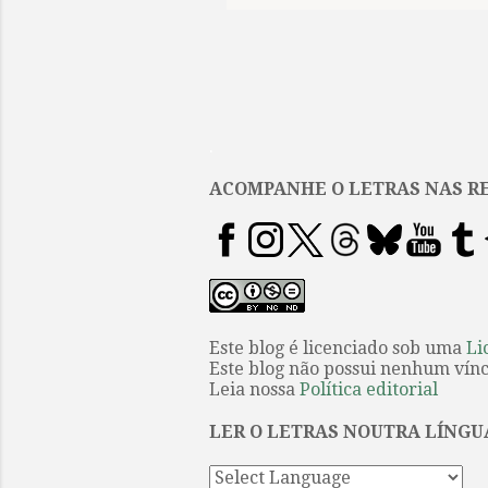
m
e
n
t
.
á
r
ACOMPANHE O LETRAS NAS RE
i
o
s
Este blog é licenciado sob uma
Li
Este blog não possui nenhum víncu
Leia nossa
Política editorial
LER O LETRAS NOUTRA LÍNGU