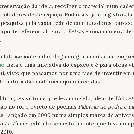
 preservação da ideia, recolher o material num cader
quentadores deste espaço. Embora sejam registros fá
pesquisa pela vasta rede de computadores, parece i
uporte referencial. Para o
Letras
é uma maneira de r
l.
al desse material o blog inaugura mais uma emprei
so
. Esta é uma iniciativa do espaço e é para obras v
i, visto que passamos por uma fase de investir em 
de leitura das matérias aqui oferecidas.
licações virtuais que levam o selo, além de
Um retr
stão no rol o livreto de poemas
Palavras de pedra e ca
s, lançado em 2009 numa simples marca de aniver
ista 7faces, editado semestralmente, que teve sua 
 2010.