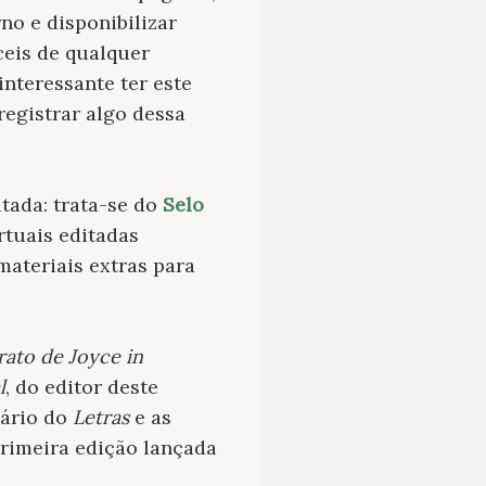
no e disponibilizar
ceis de qualquer
nteressante ter este
egistrar algo dessa
tada: trata-se do
Selo
irtuais editadas
materiais extras para
ato de Joyce in
l
, do editor deste
sário do
Letras
e as
primeira edição lançada