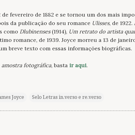
 de fevereiro de 1882 e se tornou um dos mais imp
pois da publicação do seu romance
Ulisses
, de 1922.
as como
Dlubinenses
(1914),
Um retrato do artista qu
ltimo romance, de 1939. Joyce morreu a 13 de janeir
um breve texto com essas informações biográficas.
 amostra fotográfica
, basta
ir aqui
.
ames Joyce
Selo Letras in.verso e re.verso