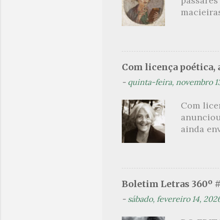
passares
filha. Le
macieira
termina 
rosas, n
no prado 
um aroma 
voluptuo
Com licença poética, a
madrugad
-
quinta-feira, novembro 1
maçã ver
*** Véspe
Com lice
trazes a
anunciou
ainda en
Não sou f
não, cre
linhagens
a minha v
Boletim Letras 360º 
maldição
-
sábado, fevereiro 14, 202
experiên
primário