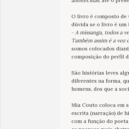
anoitecidas
, até o pre
O livro é composto de u
dúvida se o livro é um 
-
A missanga, todos a v
Também assim é a voz d
somos colocados dian
composição do perfil d
São histórias leves al
diferentes na forma, q
homens, dos que a soci
Mia Couto coloca em su
escrita (narração) de 
com a função do poeta 