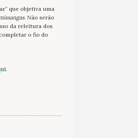
ar” que objetiva uma
 missangas
. Não serão
sso da releitura dos
completar o fio do
ui
.