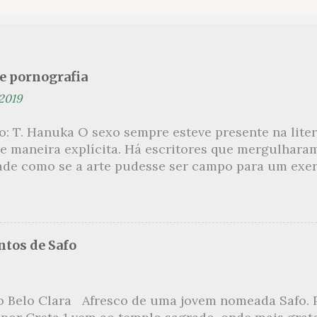
se pornografia
 2019
ão: T. Hanuka O sexo sempre esteve presente na lit
e maneira explícita. Há escritores que mergulhara
ade como se a arte pudesse ser campo para um exerc
por revelar a partir dessa intimidade o lado mais es
 um conjunto de livros nos quais os escritores se 
m o pudor para narrar cenas de elevado tom. Christi
 uma romancista francesa quase desconhecida no B
tos de Safo
ora de um livro chamado Pourquoi le Brésil ?, tem 
s figuras que se filiam à tradição da qual faz part
999, ela publica L’Inceste , a obra pela qual sempre
o Belo Clara Afresco de uma jovem nomeada Safo. P
r de uma narrativa que recupera a relação incestuo