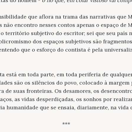
atas do homem -
o fio que, em colar vistoso vai com
nsibilidade que aflora na trama das narrativas que
as não encontro nesses contos apenas o espaço de 
o território subjetivo do escritor; sei que seu país 
 policromismo dos espaços subjetivos são fragment
 entendo que o esforço do contista é pela universali
ta está em toda parte, em toda periferia de qualqu
idades são os silêncios do povo, colocado à marge
a de suas fronteiras. Os desamores, os desencontr
ços, as vidas desperdiçadas, os sonhos por realiza
ia humanidade que se ensaia, diariamente, na vida
***