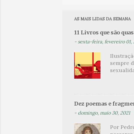
o
m
e
AS MAIS LIDAS DA SEMANA
n
11 Livros que são qua
t
-
sexta-feira, fevereiro 01,
á
r
Ilustraç
i
sempre d
o
sexualid
findaram 
s
apresenta
dispensa
presente
Dez poemas e fragmen
sido aut
-
domingo, maio 30, 2021
principai
Nin. Em 1
Por Pedr
se trata