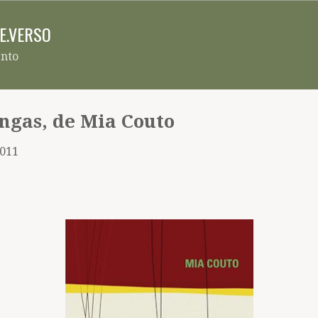
Pular para o conteúdo principal
RE.VERSO
ento
angas, de Mia Couto
2011