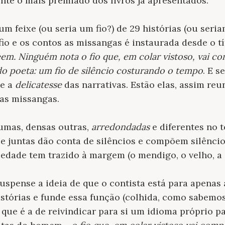
sente o mais premiado dos livros já apresentados.
m feixe (ou seria um fio?) de 29 histórias (ou seri
fio e os contos as missangas é instaurada desde o tí
eem. Ninguém nota o fio que, em colar vistoso, vai c
o poeta: um fio de silêncio costurando o tempo
. E 
te a
delicatesse
das narrativas. Estão elas, assim reu
as missangas.
gumas, densas outras,
arredondadas
e diferentes no 
ue juntas dão conta de silêncios e compõem silêncio
edade tem trazido à margem (o mendigo, o velho, a 
spense a ideia de que o contista está para apenas 
histórias e funde essa função (colhida, como sabemos
que é a de reivindicar para si um idioma próprio p