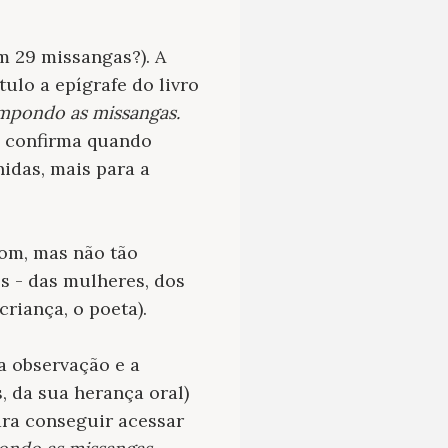
am 29 missangas?). A
tulo a epígrafe do livro
ompondo as missangas.
se confirma quando
nidas, mais para a
tom, mas não tão
s - das mulheres, dos
criança, o poeta).
a observação e a
, da sua herança oral)
ara conseguir acessar