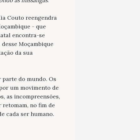
pondo as missangas
.
 Mia Couto reengendra
Moçambique - que
natal encontra-se
os desse Moçambique
zação da sua
er parte do mundo. Os
m por um movimento de
os, as incompreensões,
r retomam, no fim de
 de cada ser humano.