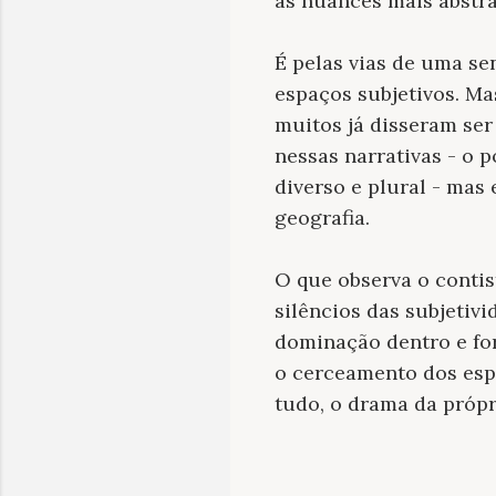
as nuances mais abstr
É pelas vias de uma se
espaços subjetivos. M
muitos já disseram ser 
nessas narrativas - o
diverso e plural - mas
geografia.
O que observa o contis
silêncios das subjetiv
dominação dentro e for
o cerceamento dos espa
tudo, o drama da própr