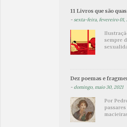
i
11 Livros que são qua
o
s
-
sexta-feira, fevereiro 01,
Ilustraç
sempre d
sexualid
findaram 
apresenta
dispensa
presente
Dez poemas e fragmen
sido aut
-
domingo, maio 30, 2021
principai
Nin. Em 1
Por Pedr
se trata
passares
filha. Le
macieira
termina 
rosas, n