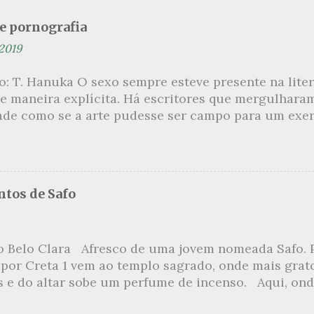
se pornografia
 2019
ão: T. Hanuka O sexo sempre esteve presente na lit
e maneira explícita. Há escritores que mergulhara
ade como se a arte pudesse ser campo para um exerc
por revelar a partir dessa intimidade o lado mais es
 um conjunto de livros nos quais os escritores se 
m o pudor para narrar cenas de elevado tom. Christi
 uma romancista francesa quase desconhecida no B
tos de Safo
ora de um livro chamado Pourquoi le Brésil ?, tem 
s figuras que se filiam à tradição da qual faz part
999, ela publica L’Inceste , a obra pela qual sempre
o Belo Clara Afresco de uma jovem nomeada Safo. P
r de uma narrativa que recupera a relação incestuo
 por Creta 1 vem ao templo sagrado, onde mais grat
s Petits , outra obra sua, já inicia com uma felação 
s e do altar sobe um perfume de incenso. Aqui, ond
numa penetração anal an...
o meio dos ramos escorre a água, e no rumor das fo