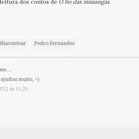
leitura dos contos de
O fio das missangas
.
Miacontear
Pedro Fernandes
sse…
 ajudou muito, =)
012 às 15:20