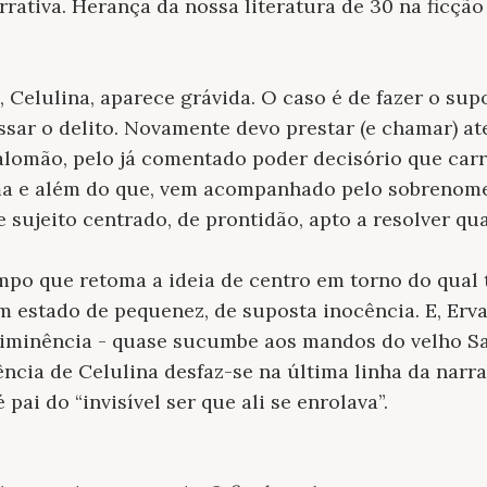
rativa. Herança da nossa literatura de 30 na ficçã
a, Celulina, aparece grávida. O caso é de fazer o sup
ssar o delito. Novamente devo prestar (e chamar) a
lomão, pelo já comentado poder decisório que carr
ma e além do que, vem acompanhado pelo sobrenome
e sujeito centrado, de prontidão, apto a resolver q
po que retoma a ideia de centro em torno do qual 
 estado de pequenez, de suposta inocência. E, Erva
 iminência - quase sucumbe aos mandos do velho Sa
ncia de Celulina desfaz-se na última linha da narra
 pai do “invisível ser que ali se enrolava”.