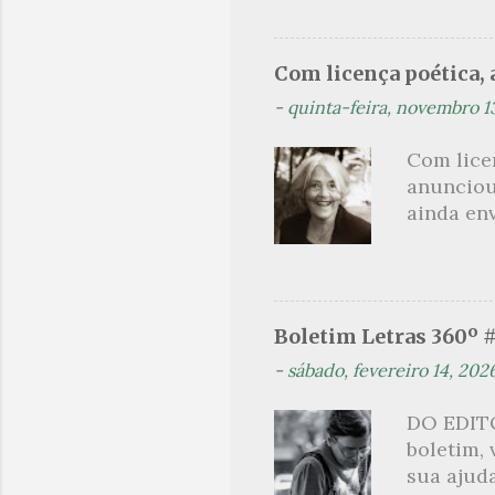
no prado 
um aroma 
voluptuo
Com licença poética, a
madrugad
-
quinta-feira, novembro 1
maçã ver
*** Véspe
Com lice
trazes a
anunciou
ainda en
Não sou f
não, cre
linhagens
a minha v
Boletim Letras 360º 
maldição
-
sábado, fevereiro 14, 202
experiên
primário
DO EDITO
toda sua 
boletim,
na hora d
sua ajuda
oportunid