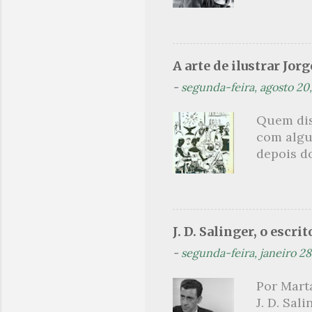
que post
são segu
se pelo 
Orides Fo
A arte de ilustrar Jor
acompanh
-
segunda-feira, agosto 20
(Flip) de
Projeto t
Quem dis
Orides Fo
com algu
avessos 
depois do
brasilei
comentado
ilustrado
vamos con
artistas 
J. D. Salinger, o escri
ilustrar
-
segunda-feira, janeiro 28
o texto a
como Jub
Por Marta
andorinh
J. D. Sal
para Jubi