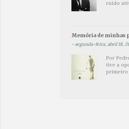
ruído até
Graciano:
exposição
querelas
de Cornis
bobalhões
Memória de minhas pu
aplaudis
-
segunda-feira, abril 18, 2
pianista
centeio ,
Por Pedr
nada mai
tive a o
que se d
primeiro 
conto...
falo dess
quem leu
que o pr
“ o livro
escritor)
tristes 
texto. De
barroquis