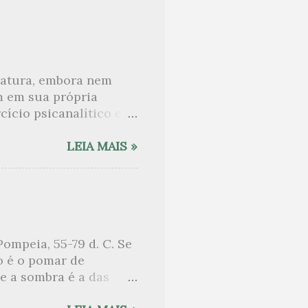
eratura, embora nem
m em sua própria
ício psicanalítico e
curo sobre. Esta lista
desnudam, livros que
LEIA MAIS »
ne Angot, até o
rasil embora tenha
sido lida como uma das
e nomes como o de Anaïs
 tem sido lembrada, por
ompeia, 55-79 d. C. Se
sa entre um pai e uma
o é o pomar de
sob o chuveiro que
e a sombra é a das
lhas vem o sono. Aqui,