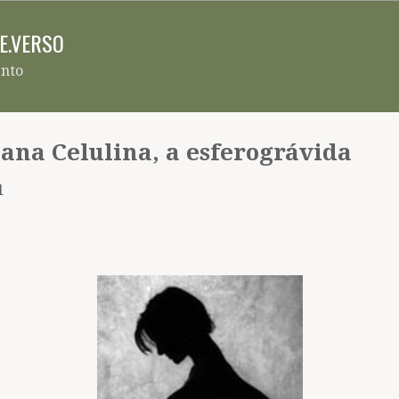
Pular para o conteúdo principal
RE.VERSO
ento
ana Celulina, a esferográvida
1