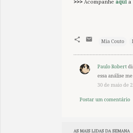
>>>
Acompanhe
aqui
a 
Mia Couto
Paulo Robert
di
C
essa análise me
o
30 de maio de 2
m
e
Postar um comentário
n
t
á
r
AS MAIS LIDAS DA SEMANA