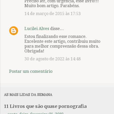
Preciso ler, com urgência, esse livro!!!
o
Muito bom artigo. Parabéns.
m
14 de março de 2015 às 17:53
e
n
Lucilei Alves
disse…
t
Estou finalizando esse romance.
á
Excelente este artigo, contribuiu muito
r
para melhor compreensão dessa obra.
Obrigada!
i
30 de agosto de 2022 às 14:48
o
s
Postar um comentário
AS MAIS LIDAS DA SEMANA
11 Livros que são quase pornografia
-
sexta-feira, fevereiro 01, 2019