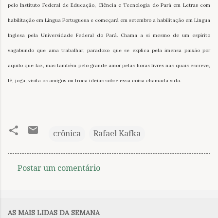
pelo Instituto Federal de Educação, Ciência e Tecnologia do Pará em Letras com
habilitação em Língua Portuguesa e começará em setembro a habilitação em Língua
Inglesa pela Universidade Federal do Pará. Chama a si mesmo de um espírito
vagabundo que ama trabalhar, paradoxo que se explica pela imensa paixão por
aquilo que faz, mas também pelo grande amor pelas horas livres nas quais escreve,
lê, joga, visita os amigos ou troca ideias sobre essa coisa chamada vida.
crônica
Rafael Kafka
Postar um comentário
C
o
m
AS MAIS LIDAS DA SEMANA