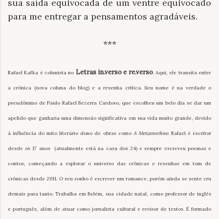
sua saída equivocada de um ventre equivocado
para me entregar a pensamentos agradáveis.
***
Letras in.verso e re.verso
Rafael Kafka é colunista no
. Aqui, ele transita entre
a crônica (nova coluna do blog) e a resenha crítica. Seu nome é na verdade o
pseudônimo de Paulo Rafael Bezerra Cardoso, que escolheu um belo dia se dar um
apelido que ganharia uma dimensão significativa em sua vida muito grande, devido
à influência do mito literário dono de obras como
A Metamorfose
. Rafael é escritor
desde os 17 anos (atualmente está na casa dos 24) e sempre escreveu poemas e
contos, começando a explorar o universo das crônicas e resenhas em tom de
crônicas desde 2011. O seu sonho é escrever um romance, porém ainda se sente cru
demais para tanto. Trabalha em Belém, sua cidade natal, como professor de inglês
e português, além de atuar como jornalista cultural e revisor de textos. É formado