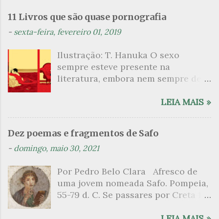
e
n
11 Livros que são quase pornografia
t
-
sexta-feira, fevereiro 01, 2019
á
Ilustração: T. Hanuka O sexo
r
sempre esteve presente na
i
literatura, embora nem sempre de
o
maneira explícita. Há escritores
s
que mergulharam em sua própria
LEIA MAIS »
sexualidade como se a arte pudesse
ser campo para um exercício
Dez poemas e fragmentos de Safo
psicanalítico e findaram por revelar
-
domingo, maio 30, 2021
a partir dessa intimidade o lado
mais escuro sobre. Esta lista
Por Pedro Belo Clara Afresco de
apresenta um conjunto de livros
uma jovem nomeada Safo. Pompeia,
nos quais os escritores se
55-79 d. C. Se passares por Creta 1
desnudam, livros que dispensam o
vem ao templo sagrado, onde mais
pudor para narrar cenas de elevado
grato é o pomar de macieiras e do
LEIA MAIS »