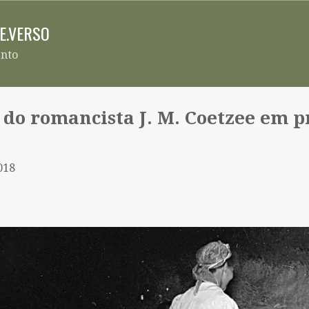
Pular para o conteúdo principal
RE.VERSO
ento
 do romancista J. M. Coetzee em p
2018