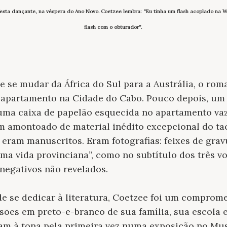
festa dançante, na véspera do Ano Novo. Coetzee lembra: “Eu tinha um flash acoplado na 
flash com o obturador”.
e se mudar da África do Sul para a Austrália, o rom
 apartamento na Cidade do Cabo. Pouco depois, um
uma caixa de papelão esquecida no apartamento vaz
m amontoado de material inédito excepcional do ta
eram manuscritos. Eram fotografias: feixes de gra
ma vida provinciana”, como no subtítulo dos três v
 negativos não revelados.
e se dedicar à literatura, Coetzee foi um comprome
sões em preto-e-branco de sua família, sua escola e
ram à tona pela primeira vez numa exposição no Mu