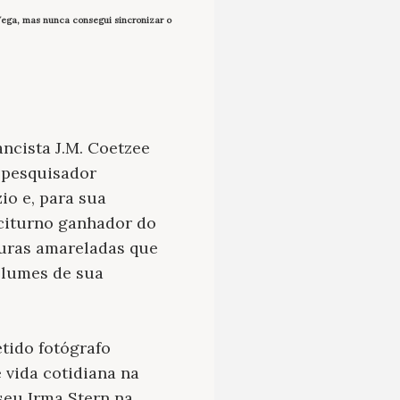
Wega, mas nunca consegui sincronizar o
ancista J.M. Coetzee
 pesquisador
io e, para sua
citurno ganhador do
vuras amareladas que
olumes de sua
tido fotógrafo
 vida cotidiana na
seu Irma Stern na