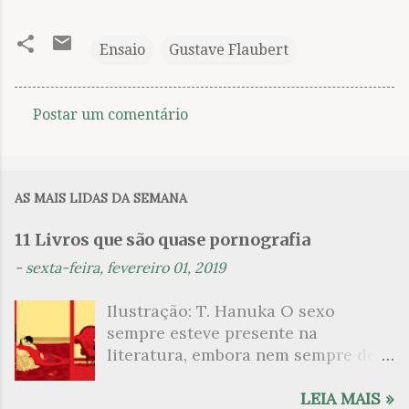
Ensaio
Gustave Flaubert
Postar um comentário
C
o
m
AS MAIS LIDAS DA SEMANA
e
n
11 Livros que são quase pornografia
t
-
sexta-feira, fevereiro 01, 2019
á
Ilustração: T. Hanuka O sexo
r
sempre esteve presente na
i
literatura, embora nem sempre de
o
maneira explícita. Há escritores
s
que mergulharam em sua própria
LEIA MAIS »