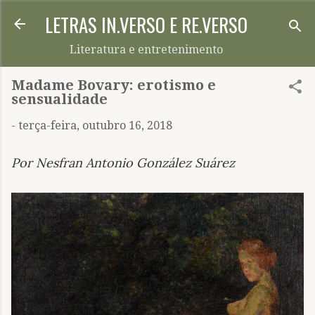
LETRAS IN.VERSO E RE.VERSO
Pular para o conteúdo principal
Literatura e entretenimento
Madame Bovary: erotismo e
sensualidade
-
terça-feira, outubro 16, 2018
Por Nesfran Antonio González Suárez