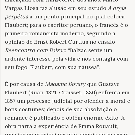
Vargas Llosa faz alusão em seu estudo
A orgia
perpétua
a um ponto principal no qual coloca
Flaubert; para o escritor peruano, o francês é o
primeiro romancista moderno, seguindo a
opinião de Ernst Robert Curtius no ensaio
Reencontro com Balzac
: “Balzac sente um
ardente interesse pela vida e nos contagia com
seu fogo; Flaubert, com sua náusea”.
É por causa de
Madame Bovary
que Gustave
Flaubert (Ruan, 1821; Croisset, 1880) enfrenta em
1857 um processo judicial por ofender a moral e
bons costumes; depois de sua absolvição o
romance é publicado e obtém enorme êxito. A
obra narra a experiência de Emma Rouault,
uma jovem provinciana que, depois de se casar