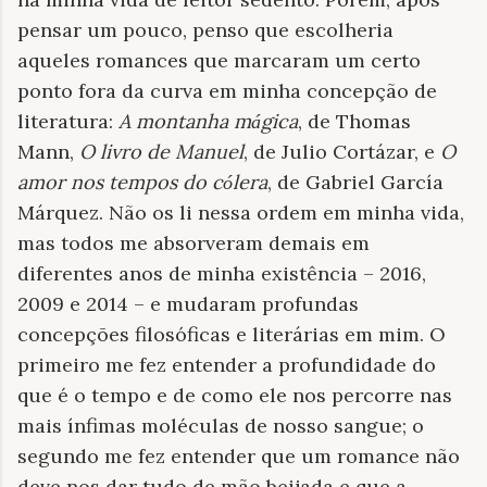
pensar um pouco, penso que escolheria
aqueles romances que marcaram um certo
ponto fora da curva em minha concepção de
literatura:
A montanha m
gica
, de Thomas
á
Mann,
O livro de Manuel
, de Julio Cortázar, e
O
amor nos tempos do c
lera
, de Gabriel García
ó
Márquez. Não os li nessa ordem em minha vida,
mas todos me absorveram demais em
diferentes anos de minha existência – 2016,
2009 e 2014 – e mudaram profundas
concepções filosóficas e literárias em mim. O
primeiro me fez entender a profundidade do
que é o tempo e de como ele nos percorre nas
mais ínfimas moléculas de nosso sangue; o
segundo me fez entender que um romance não
deve nos dar tudo de mão beijada e que a