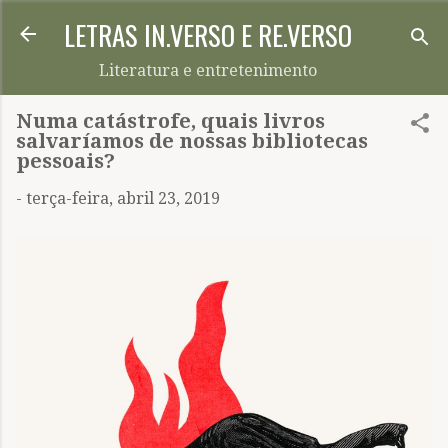
LETRAS IN.VERSO E RE.VERSO
Pular para o conteúdo principal
Literatura e entretenimento
Numa catástrofe, quais livros
salvaríamos de nossas bibliotecas
pessoais?
-
terça-feira, abril 23, 2019